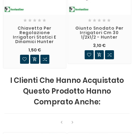










Chiavetta Per
Giunto Snodato Per
Regolazione
Irrigatori Cm 30
Irrigatori Statici E
1/2x1/2 - Hunter
Dinamici Hunter
3,10 €
1,50 €


I Clienti Che Hanno Acquistato
Questo Prodotto Hanno
Comprato Anche:

