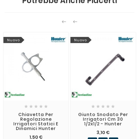
Potrebbe Anche Piacerti


Nuovo
Nuovo










Chiavetta Per
Giunto Snodato Per
Regolazione
Irrigatori Cm 30
Irrigatori Statici E
1/2x1/2 - Hunter
Dinamici Hunter
3,10 €
1,50 €