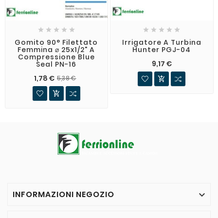










Gomito 90° Filettato
Irrigatore A Turbina
Femmina ⌀ 25x1/2" A
Hunter PGJ-04
Compressione Blue
9,17 €
Seal PN-16
1,78 €
5,38 €


INFORMAZIONI NEGOZIO
