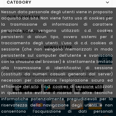
CATEGORY

Nessun dato personale degli utenti viene in proposito
OUR COMPANY

acquisito dal sito. Non viene fatto uso di cookies per
la trasmissione di informazioni di carattere
personale, né vengono utilizzati c.d. cookies
IL TUO ACCOUNT

persistenti di alcun tipo, ovvero sistemi per il
tracciamento degli utenti. L’uso di c.d. cookies di
NEWSLETTER
sessione (che non vengono memorizzati in modo
persistente sul computer dell’utente e svaniscono
OK
con la chiusura del browser) è strettamente limitato
alla trasmissione di identificativi di sessione
Puoi annullare l'iscrizione in ogni momento. A questo scopo,
(costituiti da numeri casuali generati dal server)
cerca le info di contatto nelle note legali.
necessari per consentire l’esplorazione sicura ed
efficiente del sito. I c.d. cookies di sessione utilizzati
in questo sito evitano il ricorso ad altre tecniche
informatiche potenzialmente pregiudizievoli per la
riservatezza della navigazione degli utenti e non
consentono l’acquisizione di dati personali