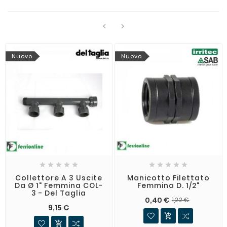


Nuovo
Nuovo










Collettore A 3 Uscite
Manicotto Filettato
Da Ø 1" Femmina COL-
Femmina D. 1/2"
3 - Del Taglia
0,40 €
1,22 €
9,15 €

