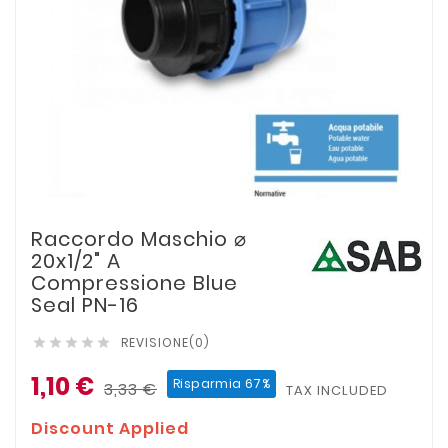
Raccordo Maschio ⌀
20x1/2" A
Compressione Blue
Seal PN-16
REVISIONE(0)





1,10 €
Risparmia 67%
3,33 €
TAX INCLUDED
Discount Applied