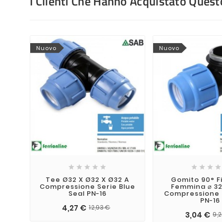
I Clienti Che Hanno Acquistato Que
Nuovo
Nuovo









Tee Ø32 X Ø32 X Ø32 A
Gomito 90° F
Compressione Serie Blue
Femmina ⌀ 32x
Seal PN-16
Compressione 
PN-16
4,27 €
12,93 €
3,04 €
9,