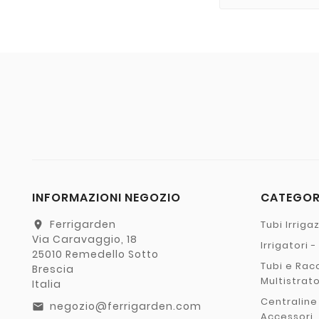
INFORMAZIONI NEGOZIO
CATEGO
Ferrigarden
Tubi Irriga
location_on
Via Caravaggio, 18
Irrigatori 
25010 Remedello Sotto
Tubi e Rac
Brescia
Multistrat
Italia
Centraline
negozio@ferrigarden.com
email
Accessori