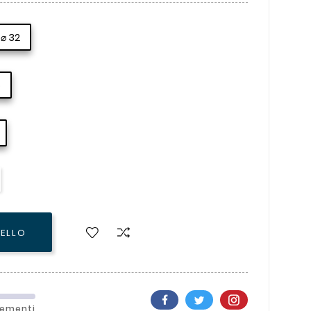
⌀ 32
o
RELLO
lementi