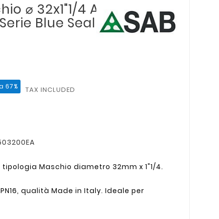
io ⌀ 32x1"1/4 A
erie Blue Seal
a 67%
TAX INCLUDED
9503200EA
tipologia Maschio diametro 32mm x 1"1/4.
N16, qualità Made in Italy. Ideale per