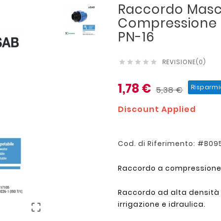
Raccordo Masch
Compressione S
PN-16
REVISIONE(0)





1,78 €
Risparmi
5,38 €
Discount Applied
Cod. di Riferimento: #B0
Raccordo a compressione 
Raccordo ad alta densità P
irrigazione e idraulica.
