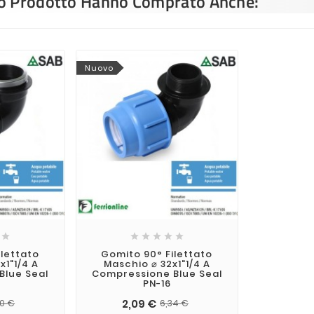
sto Prodotto Hanno Comprato Anche:
Nuovo






ilettato
Gomito 90° Filettato
1"1/4 A
Maschio ⌀ 32x1"1/4 A
Blue Seal
Compressione Blue Seal
PN-16
2,09 €
20 €
6,34 €