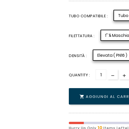
Tubo 
TUBO COMPATIBILE :
1" ¼ Maschi
FILETTATURA :
Elevata ( PN16 )
DENSITÀ :
QUANTITY :
AGGIUNGI AL CAR

10
Hurry Up Only
Items Lefte