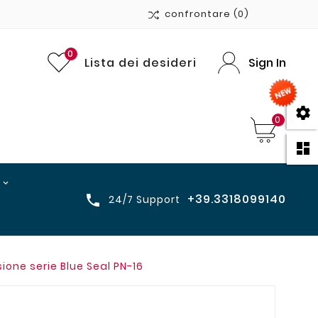
confrontare
(0)
0
Lista dei desideri
Sign In

0

+39.3318099140

24/7 Support
one serie Blue Seal PN-16