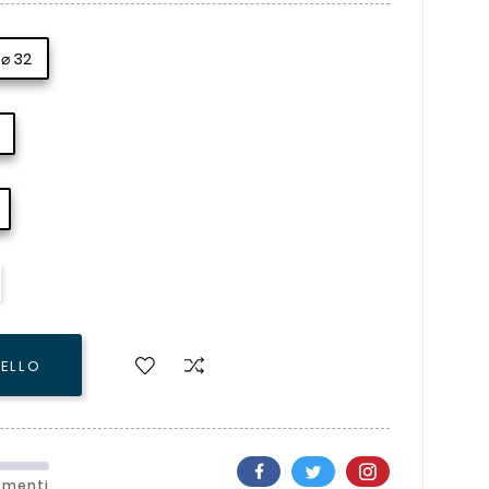
⌀ 32
RELLO
ementi