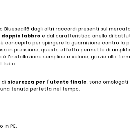
o Blueseal16 dagli altri raccordi presenti sul mercato
 doppio labbro
e dal caratteristico anello di battu
è concepito per spingere la guarnizione contro la p
a in pressione, questo effetto permette di amplific
tà è l’installazione semplice e veloce, grazie alla fo
l tubo.
a di
sicurezza per l’utente finale
, sono omologati d
no una tenuta perfetta nel tempo.
o in PE.