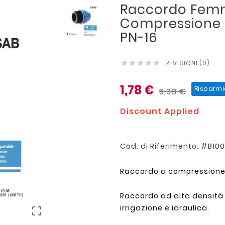
Raccordo Femmi
Compressione S
PN-16
REVISIONE(0)





1,78 €
Risparmi
5,38 €
Discount Applied
Cod. di Riferimento: #B1
Raccordo a compressione 
Raccordo ad alta densità P
irrigazione e idraulica.
