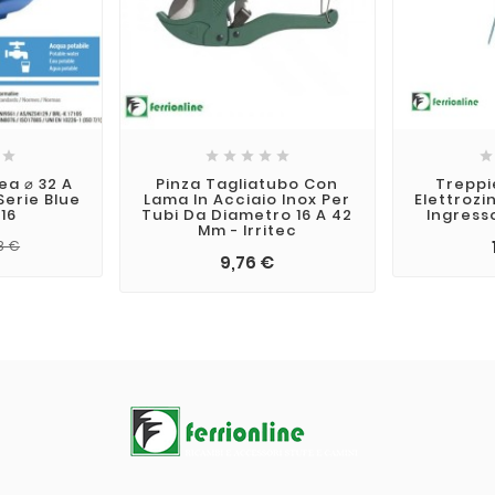







ea ⌀ 32 A
Pinza Tagliatubo Con
Treppi
erie Blue
Lama In Acciaio Inox Per
Elettrozi
16
Tubi Da Diametro 16 A 42
Ingres
Mm - Irritec
8 €
9,76 €