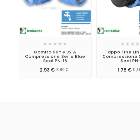









Gomito 90° ⌀ 32 A
Tappo Fine Lin
Compressione Serie Blue
Compressione S
Seal PN-16
Seal PN-
2,93 €
1,78 €
8,89 €
5,3