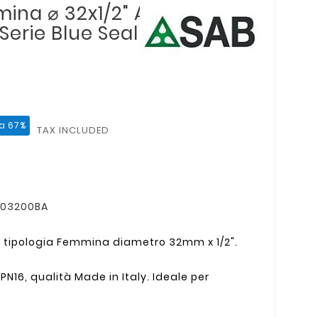
na ⌀ 32x1/2" A
erie Blue Seal
a 67%
TAX INCLUDED
0003200BA
tipologia Femmina diametro 32mm x 1/2".
N16, qualità Made in Italy. Ideale per