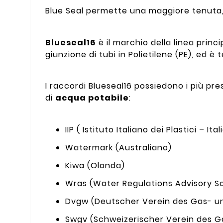
Blue Seal permette una maggiore tenuta, 
Blueseal16
è il marchio della linea princi
giunzione di tubi in Polietilene (PE), ed è
I raccordi Blueseal16 possiedono i più pre
di
acqua potabile
:
IIP ( Istituto Italiano dei Plastici – Ital
Watermark (Australiano)
Kiwa (Olanda)
Wras (Water Regulations Advisory Sc
Dvgw (Deutscher Verein des Gas- u
Swgv (Schweizerischer Verein des G