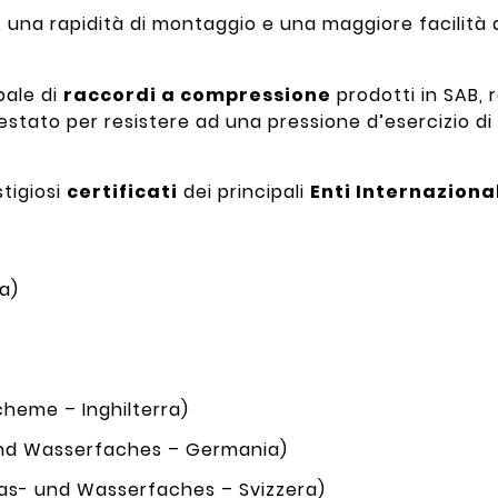
una rapidità di montaggio e una maggiore facilità d
pale di
raccordi a compressione
prodotti in SAB, r
 testato per resistere ad una pressione d’esercizio di 
stigiosi
certificati
dei principali
Enti Internaziona
ia)
heme – Inghilterra)
nd Wasserfaches – Germania)
as- und Wasserfaches – Svizzera)