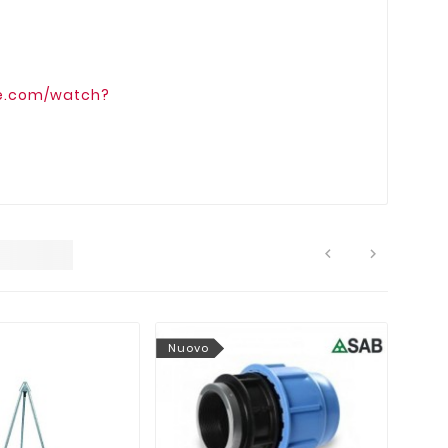
be.com/watch?


Nuovo
Nuo