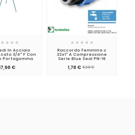









edi In Acciaio
Raccordo Femmina ⌀
ncato 3/4" F Con
32x1" A Compressione
Co
so Portagomma
Serie Blue Seal PN-16
17,96 €
1,78 €
5,38 €