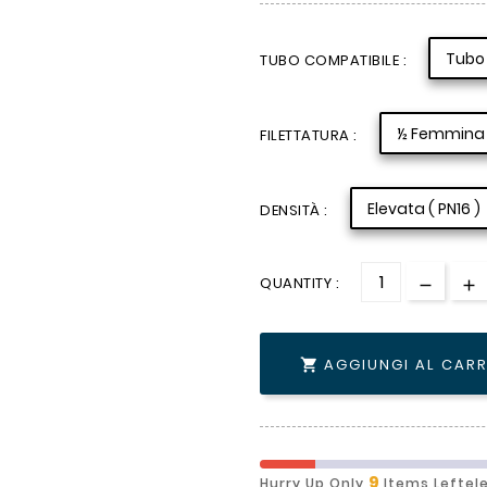
Tubo 
TUBO COMPATIBILE :
½ Femmina
FILETTATURA :
Elevata ( PN16 )
DENSITÀ :
QUANTITY :
AGGIUNGI AL CAR

9
Hurry Up Only
Items Leftel