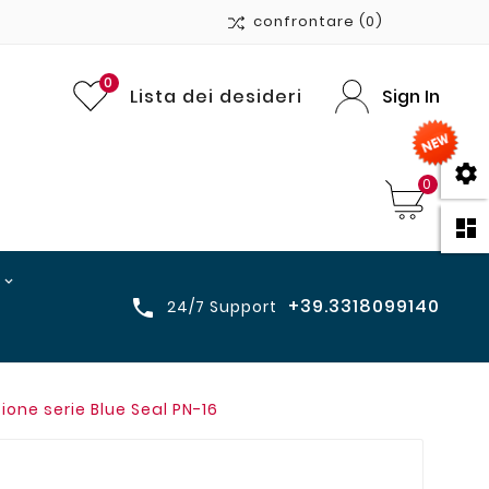
confrontare
(0)
0
Lista dei desideri
Sign In

0

+39.3318099140

24/7 Support
one serie Blue Seal PN-16