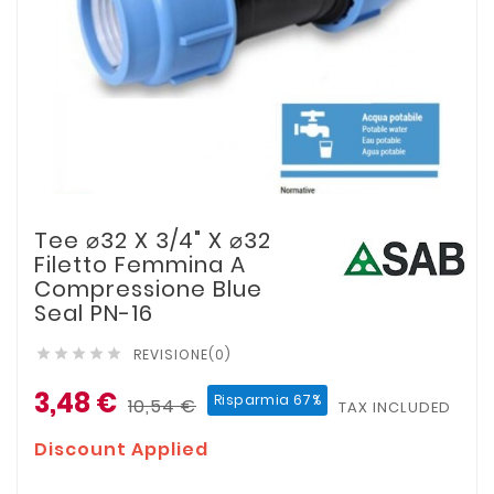
Tee ⌀32 X 3/4" X ⌀32
Filetto Femmina A
Compressione Blue
Seal PN-16
REVISIONE(0)





3,48 €
Risparmia 67%
10,54 €
TAX INCLUDED
Discount Applied