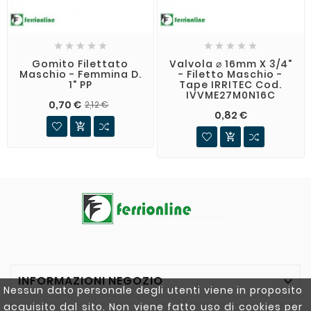










Gomito Filettato
Valvola ⌀ 16mm X 3/4"
Maschio - Femmina D.
- Filetto Maschio -
1" PP
Tape IRRITEC Cod.
IVVME27M0N16C
0,70 €
2,12 €
0,82 €


INFORMAZIONI NEGOZIO

Nessun dato personale degli utenti viene in proposito
acquisito dal sito. Non viene fatto uso di cookies per