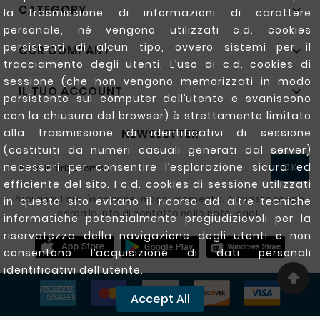
CATEGORY

la trasmissione di informazioni di carattere
personale, né vengono utilizzati c.d. cookies
persistenti di alcun tipo, ovvero sistemi per il
OUR COMPANY

tracciamento degli utenti. L’uso di c.d. cookies di
sessione (che non vengono memorizzati in modo
IL TUO ACCOUNT

persistente sul computer dell’utente e svaniscono
con la chiusura del browser) è strettamente limitato
NEWSLETTER
alla trasmissione di identificativi di sessione
(costituiti da numeri casuali generati dal server)
necessari per consentire l’esplorazione sicura ed
OK
efficiente del sito. I c.d. cookies di sessione utilizzati
Puoi annullare l'iscrizione in ogni momento. A questo scopo,
in questo sito evitano il ricorso ad altre tecniche
cerca le info di contatto nelle note legali.
informatiche potenzialmente pregiudizievoli per la
riservatezza della navigazione degli utenti e non
consentono l’acquisizione di dati personali
identificativi dell’utente.
Accept All