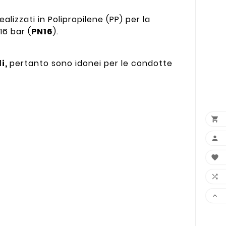
ealizzati in Polipropilene (PP) per la
16 bar (
PN16
).
li,
pertanto sono idonei per le condotte




