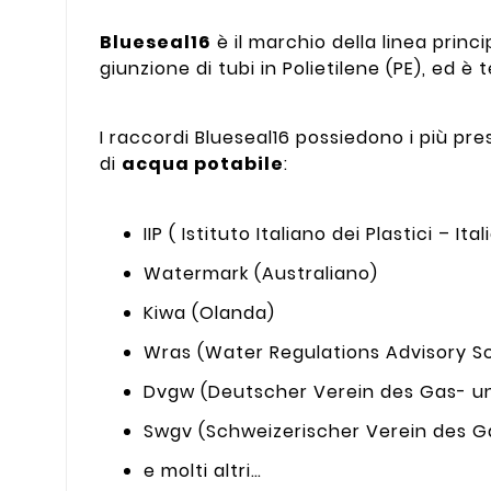
Blueseal16
è il marchio della linea princi
giunzione di tubi in Polietilene (PE), ed è
I raccordi Blueseal16 possiedono i più pre
di
acqua potabile
:
IIP ( Istituto Italiano dei Plastici – Ital
Watermark (Australiano)
Kiwa (Olanda)
Wras (Water Regulations Advisory Sc
Dvgw (Deutscher Verein des Gas- u
Swgv (Schweizerischer Verein des G
e molti altri…