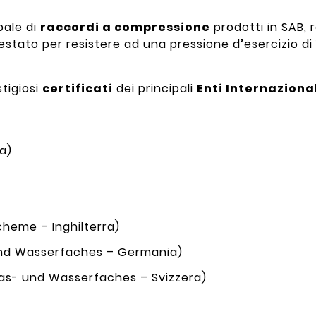
pale di
raccordi a compressione
prodotti in SAB, r
 testato per resistere ad una pressione d’esercizio di 
stigiosi
certificati
dei principali
Enti Internaziona
ia)
heme – Inghilterra)
nd Wasserfaches – Germania)
as- und Wasserfaches – Svizzera)