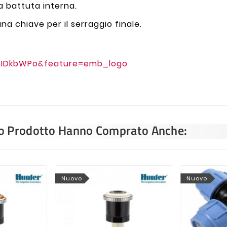
la battuta interna.
una chiave per il serraggio finale.
8IDkbWPo&feature=emb_logo
sto Prodotto Hanno Comprato Anche:
Nuovo
Nuovo