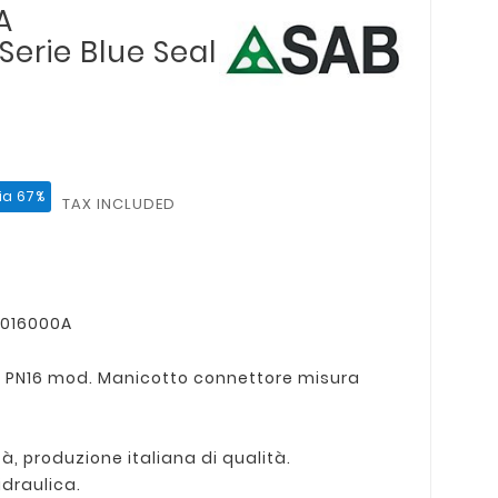
A
erie Blue Seal
ia 67%
TAX INCLUDED
5016000A
 PN16 mod. Manicotto
connettore
misura
à, produzione italiana di qualità.
idraulica.