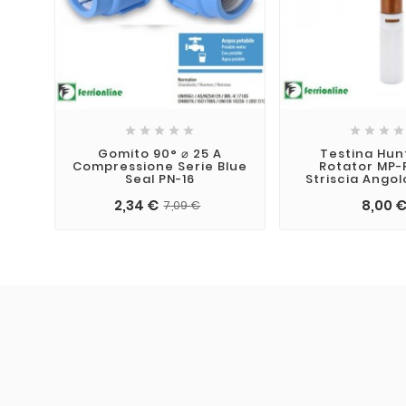









Gomito 90° ⌀ 25 A
Testina Hun
Compressione Serie Blue
Rotator MP-
Seal PN-16
Striscia Angol
2,34 €
8,00 
7,09 €