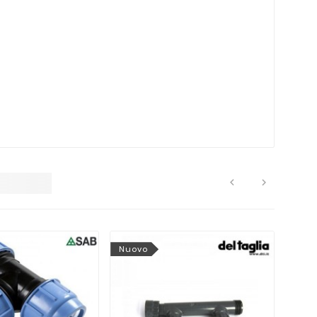


Nuovo
Nuo