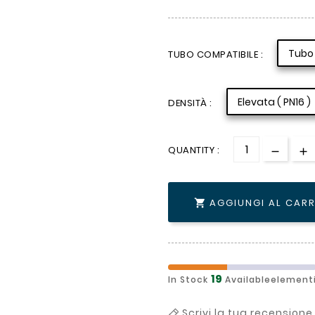
Tubo 
TUBO COMPATIBILE :
Elevata ( PN16 )
DENSITÀ :
QUANTITY :
AGGIUNGI AL CAR

19
In Stock
Availableelement
Scrivi la tua recensione