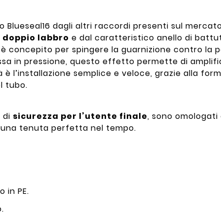
o Blueseal16 dagli altri raccordi presenti sul mercato
 doppio labbro
e dal caratteristico anello di battu
è concepito per spingere la guarnizione contro la p
a in pressione, questo effetto permette di amplific
tà è l’installazione semplice e veloce, grazie alla fo
l tubo.
a di
sicurezza per l’utente finale
, sono omologati d
no una tenuta perfetta nel tempo.
o in PE.
o.