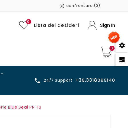
confrontare
(0)
0
Lista dei desideri
Sign In

0

+39.3318099140

24/7 Support
ie Blue Seal PN-16