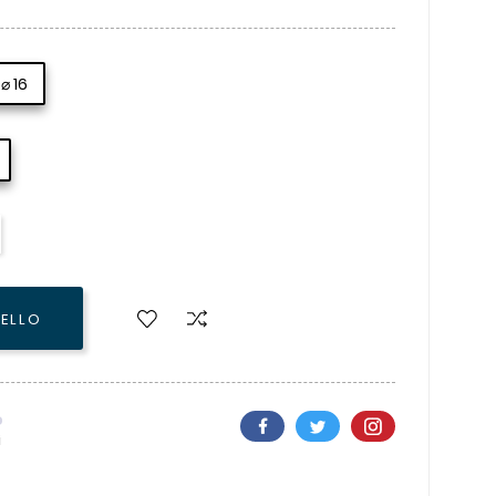
⌀ 16
RELLO
i