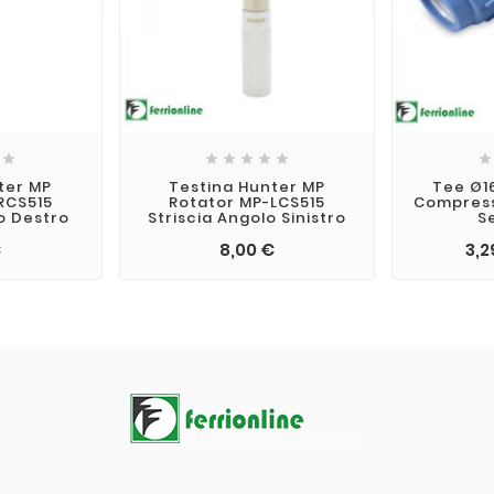







ter MP
Testina Hunter MP
Tee Ø16
RCS515
Rotator MP-LCS515
Compress
o Destro
Striscia Angolo Sinistro
S
€
8,00 €
3,2