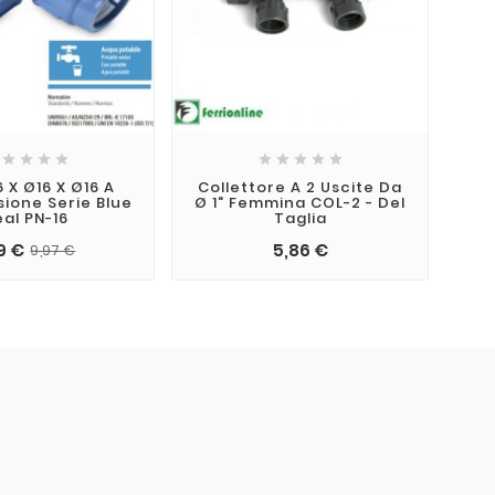









 X Ø16 X Ø16 A
Collettore A 2 Uscite Da
ione Serie Blue
Ø 1" Femmina COL-2 - Del
eal PN-16
Taglia
9 €
5,86 €
9,97 €