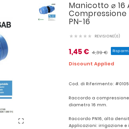
Manicotto ⌀ 16 
Compressione S
PN-16
REVISIONE(0)





1,45 €
Risparm
4,39 €
Discount Applied
Cod. di Riferimento: #010
Raccordo a compressione
diametro 16 mm.
Raccordo PN16, alta densit

Applicazioni: irrigazione e 