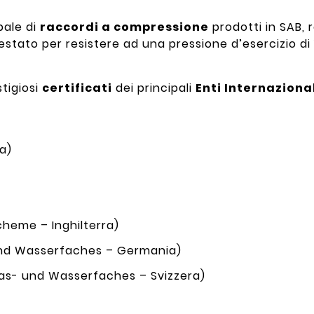
pale di
raccordi a compressione
prodotti in SAB, r
 testato per resistere ad una pressione d’esercizio di 
stigiosi
certificati
dei principali
Enti Internaziona
ia)
heme – Inghilterra)
nd Wasserfaches – Germania)
as- und Wasserfaches – Svizzera)