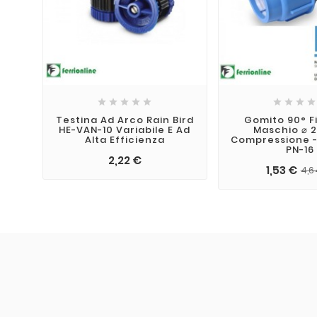









Testina Ad Arco Rain Bird
Gomito 90° F
HE-VAN-10 Variabile E Ad
Maschio ⌀ 2
Alta Efficienza
Compressione -
PN-16
2,22 €
1,53 €
4,6