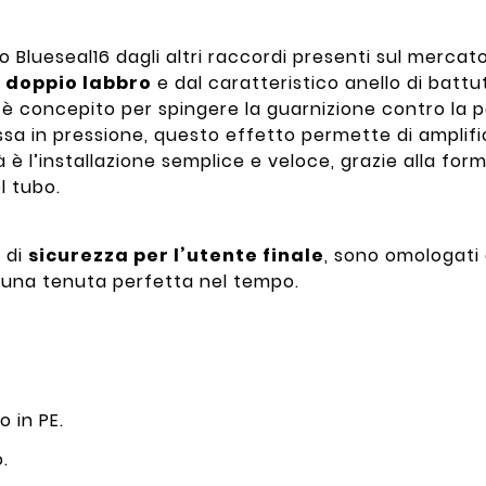
o Blueseal16 dagli altri raccordi presenti sul mercato
 doppio labbro
e dal caratteristico anello di battu
è concepito per spingere la guarnizione contro la p
a in pressione, questo effetto permette di amplific
tà è l’installazione semplice e veloce, grazie alla fo
l tubo.
a di
sicurezza per l’utente finale
, sono omologati d
no una tenuta perfetta nel tempo.
o in PE.
o.