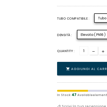
Tubo 
TUBO COMPATIBILE :
Elevata ( PN16 )
DENSITÀ :
QUANTITY :
AGGIUNGI AL CAR

47
In Stock
Availableelement
Scrivi la tua recensione