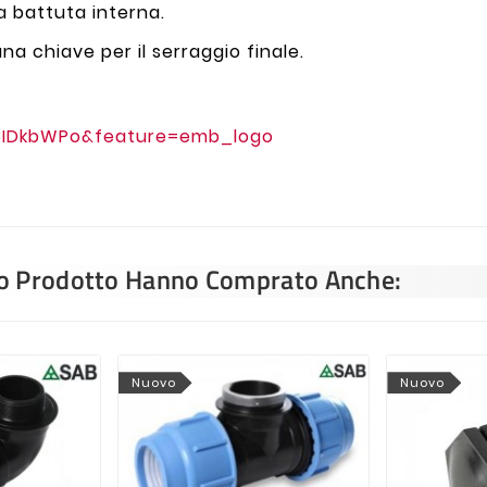
la battuta interna.
una chiave per il serraggio finale.
8IDkbWPo&feature=emb_logo
sto Prodotto Hanno Comprato Anche:
Nuovo
Nuovo