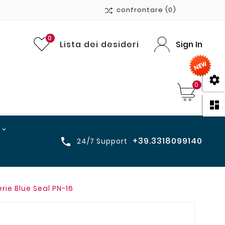
confrontare
(0)
0
Lista dei desideri
Sign In

0

+39.3318099140

24/7 Support
ie Blue Seal PN-16