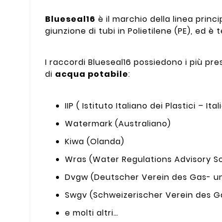
Blueseal16
è il marchio della linea princi
giunzione di tubi in Polietilene (PE), ed è
I raccordi Blueseal16 possiedono i più pre
di
acqua potabile
:
IIP ( Istituto Italiano dei Plastici – Ital
Watermark (Australiano)
Kiwa (Olanda)
Wras (Water Regulations Advisory Sc
Dvgw (Deutscher Verein des Gas- u
Swgv (Schweizerischer Verein des G
e molti altri…