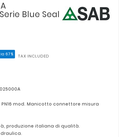
 A
erie Blue Seal
ia 67%
TAX INCLUDED
05025000A
 PN16 mod. Manicotto connettore misura
à, produzione italiana di qualità.
idraulica.