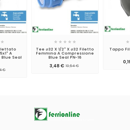







ilettato
Tee ⌀32 X 1/2" X ⌀32 Filetto
Tappo Fi
5x1" A
Femmina A Compressione
 Blue Seal
Blue Seal PN-16
0,1
3,48 €
10,54 €
4 €