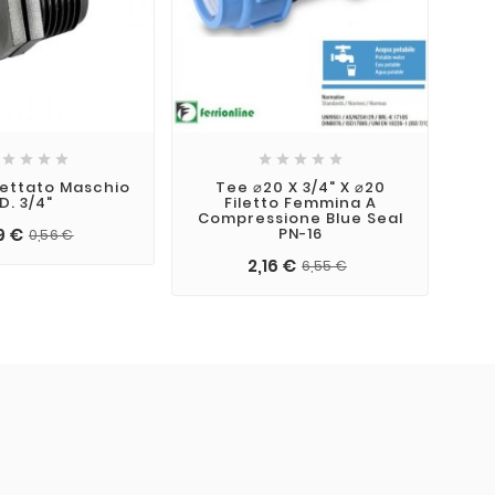









lettato Maschio
Tee ⌀20 X 3/4" X ⌀20
R
D. 3/4"
Filetto Femmina A
3
Compressione Blue Seal
S
9 €
PN-16
0,56 €
2,16 €
6,55 €