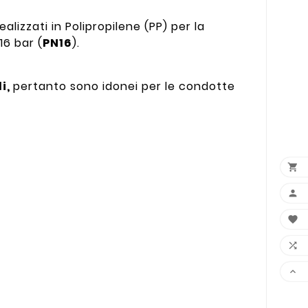
ealizzati in Polipropilene (PP) per la
16 bar (
PN16
).
li,
pertanto sono idonei per le condotte




