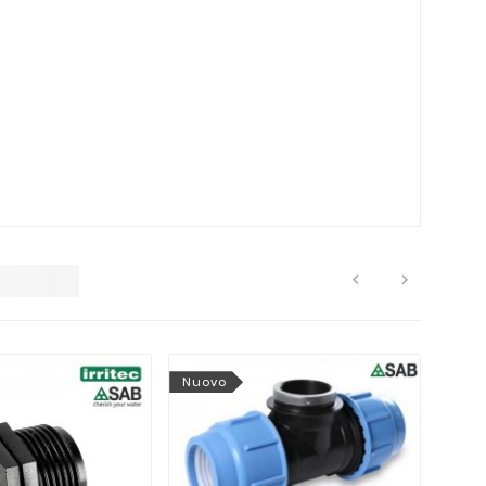


Nuovo
Nuo