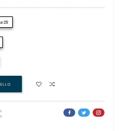
⌀ 25
RELLO
i