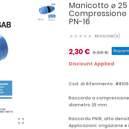
Manicotto ⌀ 25
Compressione S
PN-16
REVISIONE(0)





2,30 €
Risparm
6,98 €
Discount Applied
Cod. di Riferimento: #B1
Raccordo a compressione
diametro 25 mm.
Raccordo PN16, alta densit

Applicazioni: irrigazione e 