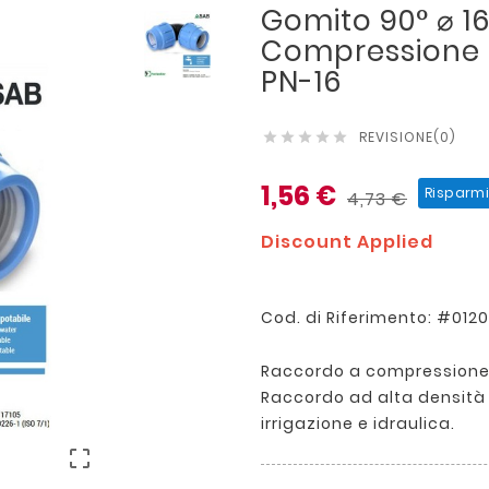
Gomito 90° ⌀ 16
Compressione S
PN-16
REVISIONE(0)





1,56 €
Risparm
4,73 €
Discount Applied
Cod. di Riferimento: #012
Raccordo a compressione 
Raccordo ad alta densità P
irrigazione e idraulica.
