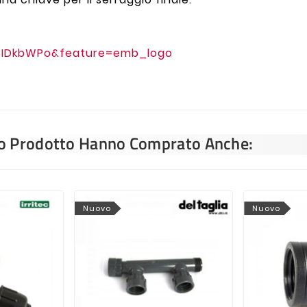
8IDkbWPo&feature=emb_logo
sto Prodotto Hanno Comprato Anche:
Nuovo
Nuovo