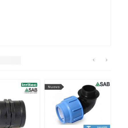


Nuovo
Nuo