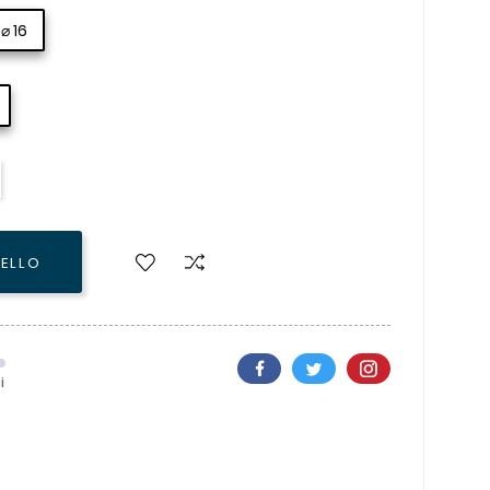
⌀ 16
RELLO
i