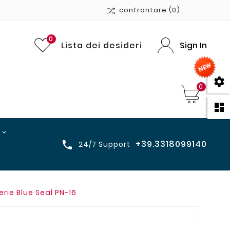
confrontare
(0)
0
Lista dei desideri
Sign In

0

+39.3318099140

24/7 Support
rie Blue Seal PN-16