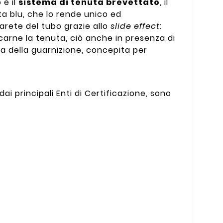
 è il
sistema di tenuta brevettato
, il
ta blu, che lo rende unico ed
arete del tubo grazie allo
slide effect
:
arne la tenuta, ciò anche in presenza di
rma della guarnizione, concepita per
ai principali Enti di Certificazione, sono