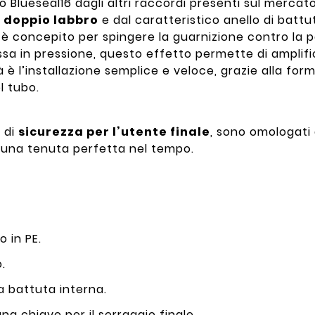
o Blueseal16 dagli altri raccordi presenti sul mercato
 doppio labbro
e dal caratteristico anello di battu
è concepito per spingere la guarnizione contro la p
a in pressione, questo effetto permette di amplific
tà è l’installazione semplice e veloce, grazie alla fo
l tubo.
a di
sicurezza per l’utente finale
, sono omologati d
no una tenuta perfetta nel tempo.
o in PE.
o.
la battuta interna.
una chiave per il serraggio finale.