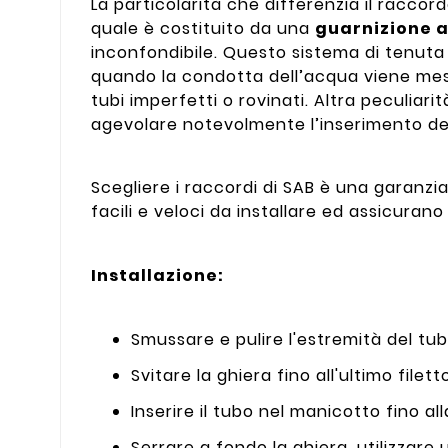
La particolarità che differenzia il raccord
quale è costituito da una
guarnizione a
inconfondibile. Questo sistema di tenuta 
quando la condotta dell’acqua viene mess
tubi imperfetti o rovinati. Altra peculiari
agevolare notevolmente l’inserimento de
Scegliere i raccordi di SAB è una garanzi
facili e veloci da installare ed assicura
Installazione:
Smussare e pulire l'estremità del tub
Svitare la ghiera fino all'ultimo filett
Inserire il tubo nel manicotto fino al
Serrare a fondo la ghiera, utilizzare 