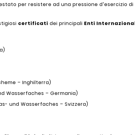
 testato per resistere ad una pressione d’esercizio di 
stigiosi
certificati
dei principali
Enti Internaziona
ia)
heme – Inghilterra)
nd Wasserfaches – Germania)
as- und Wasserfaches – Svizzera)