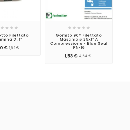









tto Filettato
Gomito 90° Filettato
mina D. 1"
Maschio ⌀ 25x1" A
25
Compressione - Blue Seal
60 €
PN-16
1,82 €
1,53 €
4,64 €