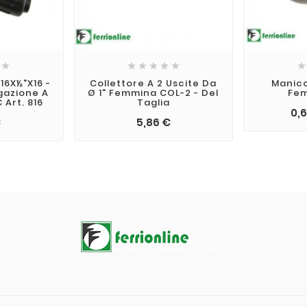







16X½"X16 -
Collettore A 2 Uscite Da
Manico
igazione A
Ø 1" Femmina COL-2 - Del
Fem
 Art. 816
Taglia
0,
€
5,86 €