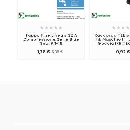









Tappo Fine Linea ⌀ 32 A
Raccordo TEE ⌀ 
Compressione Serie Blue
Fil. Maschio Irr
Seal PN-16
Goccia IRRITEC
1,78 €
0,92 
5,38 €