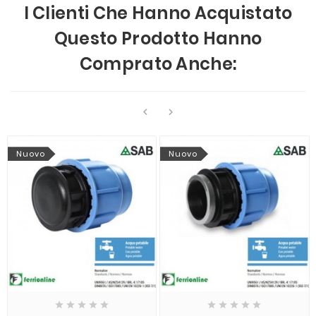
I Clienti Che Hanno Acquistato
Questo Prodotto Hanno
Comprato Anche:


Nuovo
Nuovo









