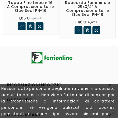
Tappo Fine Linea ⌀ 16
Raccordo Femmina ⌀
A Compressione Serie
25x3/4" A
Blue Seal PN-16
Compressione Serie
Blue Seal PN-16
1,05 €
3,20 €
1,46 €
4,42 €


INFORMAZIONI NEGOZIO

Nessun dato personale degli utenti viene in proposito
acquisito dal sito. Non viene fatto uso di cookies per
CATEGORY

la trasmissione di informazioni di carattere
personale, né vengono utilizzati c.d. cookies
persistenti di alcun tipo, ovvero sistemi per il
OUR COMPANY
