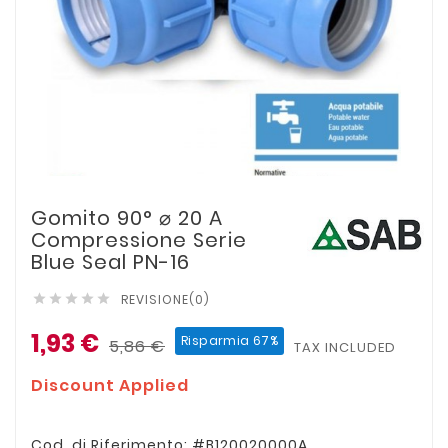
Gomito 90° ⌀ 20 A
Compressione Serie
Blue Seal PN-16
REVISIONE(0)





1,93 €
Risparmia 67%
5,86 €
TAX INCLUDED
Discount Applied
Cod. di Riferimento: #B120020000A