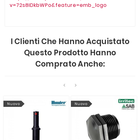
v=72s8IDkbWPo&feature=emb_logo
I Clienti Che Hanno Acquistato
Questo Prodotto Hanno
Comprato Anche:


Nuovo
Nuovo