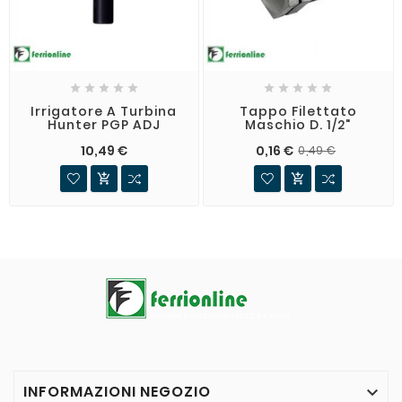










Irrigatore A Turbina
Tappo Filettato
Hunter PGP ADJ
Maschio D. 1/2"
10,49 €
0,16 €
0,49 €


INFORMAZIONI NEGOZIO
