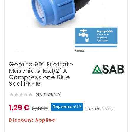
Gomito 90° Filettato
Maschio ⌀ 16x1/2" A
Compressione Blue
Seal PN-16
REVISIONE(0)





1,29 €
Risparmia 67%
3,92 €
TAX INCLUDED
Discount Applied