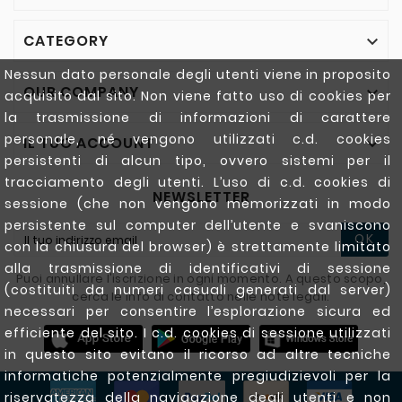
CATEGORY

Nessun dato personale degli utenti viene in proposito
OUR COMPANY

acquisito dal sito. Non viene fatto uso di cookies per
la trasmissione di informazioni di carattere
personale, né vengono utilizzati c.d. cookies
IL TUO ACCOUNT

persistenti di alcun tipo, ovvero sistemi per il
tracciamento degli utenti. L’uso di c.d. cookies di
NEWSLETTER
sessione (che non vengono memorizzati in modo
persistente sul computer dell’utente e svaniscono
OK
con la chiusura del browser) è strettamente limitato
alla trasmissione di identificativi di sessione
Puoi annullare l'iscrizione in ogni momento. A questo scopo,
(costituiti da numeri casuali generati dal server)
cerca le info di contatto nelle note legali.
necessari per consentire l’esplorazione sicura ed
efficiente del sito. I c.d. cookies di sessione utilizzati
in questo sito evitano il ricorso ad altre tecniche
informatiche potenzialmente pregiudizievoli per la
riservatezza della navigazione degli utenti e non