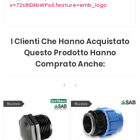
v=72s8IDkbWPo&feature=emb_logo
I Clienti Che Hanno Acquistato
Questo Prodotto Hanno
Comprato Anche:


Nuovo
Nuovo