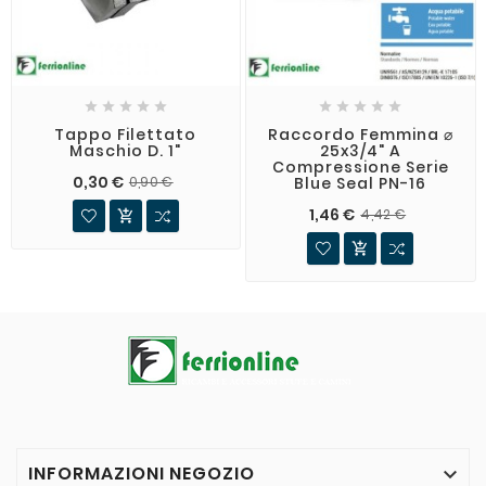










Tappo Filettato
Raccordo Femmina ⌀
Maschio D. 1"
25x3/4" A
Compressione Serie
0,30 €
Blue Seal PN-16
0,90 €
1,46 €
4,42 €


INFORMAZIONI NEGOZIO
