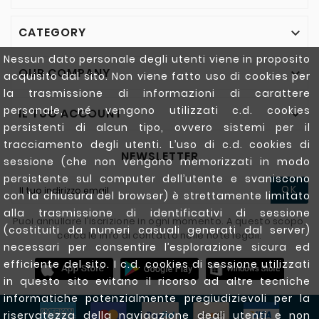
CATEGORY

Nessun dato personale degli utenti viene in proposito
OUR COMPANY

acquisito dal sito. Non viene fatto uso di cookies per
la trasmissione di informazioni di carattere
personale, né vengono utilizzati c.d. cookies
IL TUO ACCOUNT

persistenti di alcun tipo, ovvero sistemi per il
tracciamento degli utenti. L’uso di c.d. cookies di
NEWSLETTER
sessione (che non vengono memorizzati in modo
persistente sul computer dell’utente e svaniscono
OK
con la chiusura del browser) è strettamente limitato
alla trasmissione di identificativi di sessione
Puoi annullare l'iscrizione in ogni momento. A questo scopo,
(costituiti da numeri casuali generati dal server)
cerca le info di contatto nelle note legali.
necessari per consentire l’esplorazione sicura ed
efficiente del sito. I c.d. cookies di sessione utilizzati
in questo sito evitano il ricorso ad altre tecniche
informatiche potenzialmente pregiudizievoli per la
riservatezza della navigazione degli utenti e non