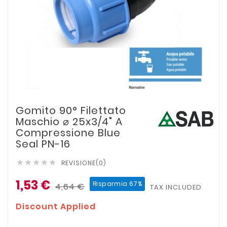
Gomito 90° Filettato
Maschio ⌀ 25x3/4" A
Compressione Blue
Seal PN-16
REVISIONE(0)





1,53 €
Risparmia 67%
4,64 €
TAX INCLUDED
Discount Applied