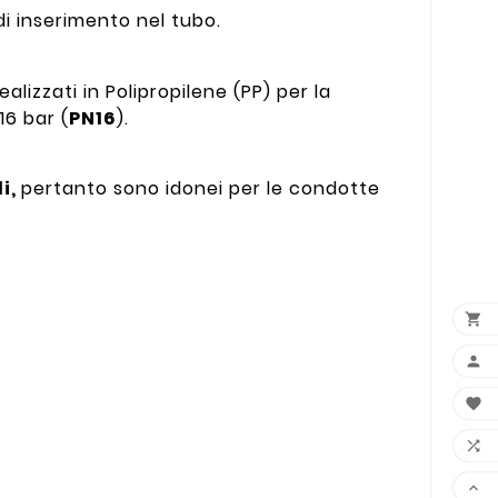
i inserimento nel tubo.
ealizzati in Polipropilene (PP) per la
16 bar (
PN16
).
li,
pertanto sono idonei per le condotte




