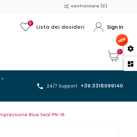
confrontare
(0)
0
Lista dei desideri
Sign In

0

+39.3318099140

24/7 Support
ompressione Blue Seal PN-16