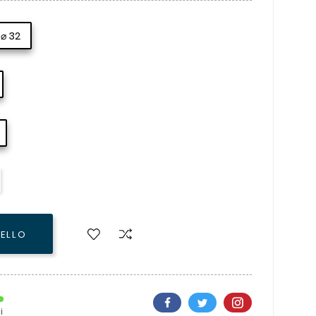
⌀ 32
RELLO
i