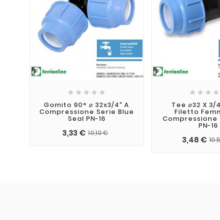









Gomito 90° ⌀ 32x3/4" A
Tee ⌀32 X 3/4
Compressione Serie Blue
Filetto Fem
Seal PN-16
Compressione 
PN-16
3,33 €
10,10 €
3,48 €
10,