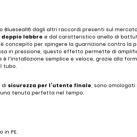
o Blueseal16 dagli altri raccordi presenti sul mercato
 doppio labbro
e dal caratteristico anello di battu
è concepito per spingere la guarnizione contro la p
a in pressione, questo effetto permette di amplific
tà è l’installazione semplice e veloce, grazie alla fo
l tubo.
a di
sicurezza per l’utente finale
, sono omologati d
no una tenuta perfetta nel tempo.
o in PE.