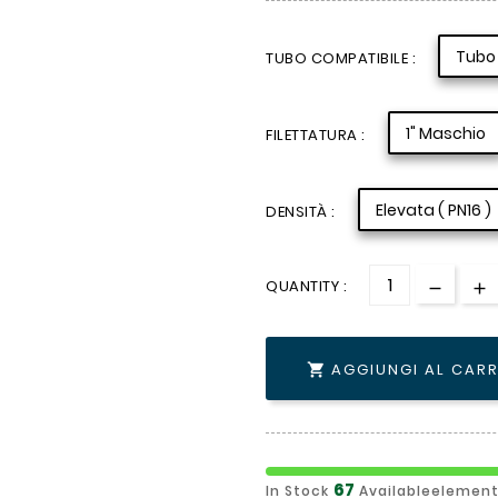
Tubo 
TUBO COMPATIBILE :
1" Maschio
FILETTATURA :
Elevata ( PN16 )
DENSITÀ :
QUANTITY :
AGGIUNGI AL CAR

67
In Stock
Availableelement