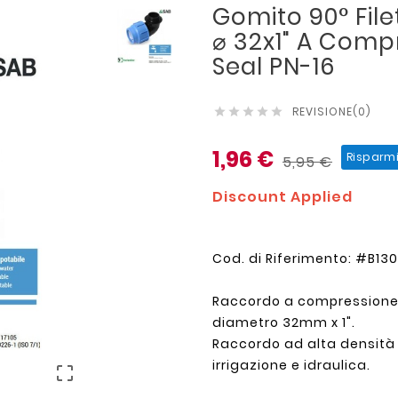
Gomito 90° Fil
⌀ 32x1" A Comp
Seal PN-16
REVISIONE(0)





1,96 €
Risparm
5,95 €
Discount Applied
Cod. di Riferimento: #B1
Raccordo a compressione 
diametro 32mm x 1".
Raccordo ad alta densità P
irrigazione e idraulica.
