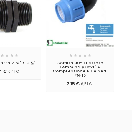









dotto Ø ¾" X Ø ½"
Gomito 90° Filettato
Femmina ⌀ 32x1" A
16
4 €
Compressione Blue Seal
0,41 €
PN-16
2,15 €
6,51 €