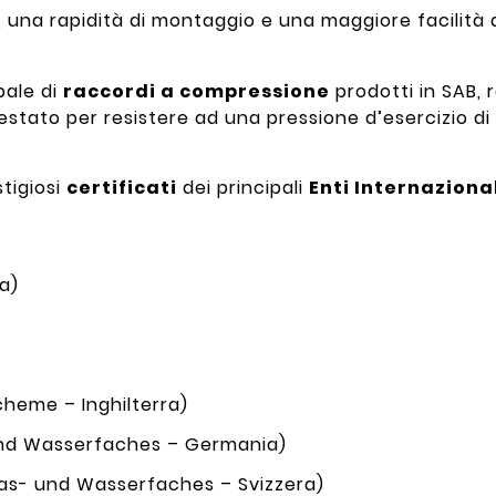
una rapidità di montaggio e una maggiore facilità d
pale di
raccordi a compressione
prodotti in SAB, r
 testato per resistere ad una pressione d’esercizio di 
stigiosi
certificati
dei principali
Enti Internaziona
ia)
heme – Inghilterra)
nd Wasserfaches – Germania)
as- und Wasserfaches – Svizzera)