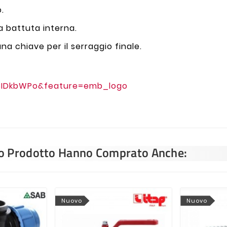
o.
la battuta interna.
una chiave per il serraggio finale.
8IDkbWPo&feature=emb_logo
sto Prodotto Hanno Comprato Anche:
Nuovo
Nuovo