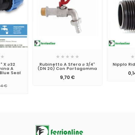







" X ⌀32
Rubinetto A Sfera ⌀ 3/4”
Nipplo Ri
mina A
(DN 20) Con Portagomma
Blue Seal
0,1
9,70 €
54 €