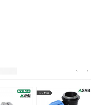


Nuovo
Nuo