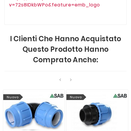
v=72s8IDkbWPo&feature=emb_logo
I Clienti Che Hanno Acquistato
Questo Prodotto Hanno
Comprato Anche:


Nuovo
Nuovo