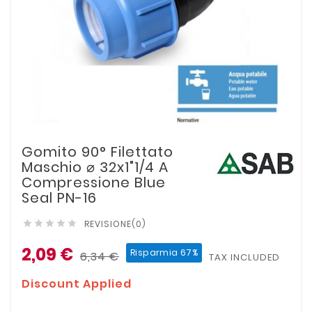
Gomito 90° Filettato
Maschio ⌀ 32x1"1/4 A
Compressione Blue
Seal PN-16
REVISIONE(0)





2,09 €
Risparmia 67%
6,34 €
TAX INCLUDED
Discount Applied