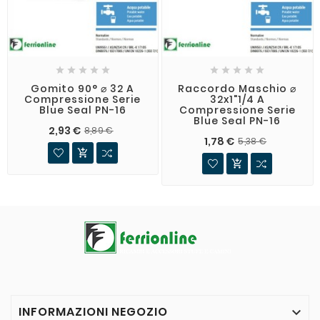










Gomito 90° ⌀ 32 A
Raccordo Maschio ⌀
Compressione Serie
32x1"1/4 A
Blue Seal PN-16
Compressione Serie
Blue Seal PN-16
2,93 €
8,89 €
1,78 €
5,38 €


INFORMAZIONI NEGOZIO
