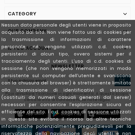
CATEGORY

Nessun dato personale degli utenti viene in proposito
OUR COMPANY

acquisito dal sito. Non viene fatto uso di cookies per
la trasmissione di informazioni di carattere
personale, né vengono utilizzati c.d. cookies
IL TUO ACCOUNT

persistenti di alcun tipo, ovvero sistemi per il
tracciamento degli utenti. L’uso di c.d. cookies di
NEWSLETTER
sessione (che non vengono memorizzati in modo
persistente sul computer dell’utente e svaniscono
OK
con la chiusura del browser) è strettamente limitato
alla trasmissione di identificativi di sessione
Puoi annullare l'iscrizione in ogni momento. A questo scopo,
(costituiti da numeri casuali generati dal server)
cerca le info di contatto nelle note legali.
necessari per consentire l’esplorazione sicura ed
efficiente del sito. I c.d. cookies di sessione utilizzati
in questo sito evitano il ricorso ad altre tecniche
informatiche potenzialmente pregiudizievoli per la
riservatezza della navigazione degli utenti e non