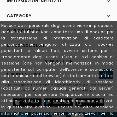
INFORMAZIONI NEGOZIO

CATEGORY

Nessun dato personale degli utenti viene in proposito
OUR COMPANY

acquisito dal sito. Non viene fatto uso di cookies per
la trasmissione di informazioni di carattere
personale, né vengono utilizzati c.d. cookies
IL TUO ACCOUNT

persistenti di alcun tipo, ovvero sistemi per il
tracciamento degli utenti. L’uso di c.d. cookies di
NEWSLETTER
sessione (che non vengono memorizzati in modo
persistente sul computer dell’utente e svaniscono
OK
con la chiusura del browser) è strettamente limitato
alla trasmissione di identificativi di sessione
Puoi annullare l'iscrizione in ogni momento. A questo scopo,
(costituiti da numeri casuali generati dal server)
cerca le info di contatto nelle note legali.
necessari per consentire l’esplorazione sicura ed
efficiente del sito. I c.d. cookies di sessione utilizzati
in questo sito evitano il ricorso ad altre tecniche
informatiche potenzialmente pregiudizievoli per la