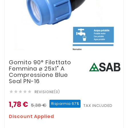
Gomito 90° Filettato
Femmina ⌀ 25x1" A
Compressione Blue
Seal PN-16
REVISIONE(0)





1,78 €
Risparmia 67%
5,38 €
TAX INCLUDED
Discount Applied