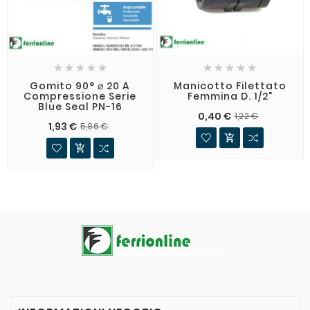










Gomito 90° ⌀ 20 A
Manicotto Filettato
Compressione Serie
Femmina D. 1/2"
Blue Seal PN-16
0,40 €
1,22 €
1,93 €
5,86 €

