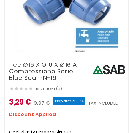
Tee Ø16 X Ø16 X Ø16 A
Compressione Serie
Blue Seal PN-16
REVISIONE(0)





3,29 €
Risparmia 67%
9,97 €
TAX INCLUDED
Discount Applied
Cod. di Riferimento: #B080