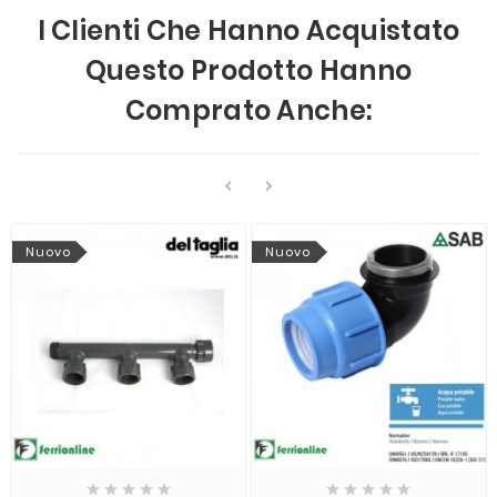
I Clienti Che Hanno Acquistato
Questo Prodotto Hanno
Comprato Anche:


Nuovo
Nuovo









