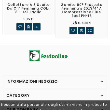
Collettore A 3 Uscite
Gomito 90° Filettato
Da Ø 1" Femmina COL-
Femmina ⌀ 25x3/4" A
3 - Del Taglia
Compressione Blue
Seal PN-16
9,15 €
1,78 €
5,38 €


INFORMAZIONI NEGOZIO

CATEGORY

Nessun dato personale degli utenti viene in proposito
OUR COMPANY
