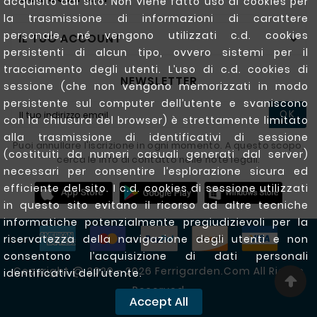
acquisito dal sito. Non viene fatto uso di cookies per
la trasmissione di informazioni di carattere
personale, né vengono utilizzati c.d. cookies
IL TUO ACCOUNT

persistenti di alcun tipo, ovvero sistemi per il
tracciamento degli utenti. L’uso di c.d. cookies di
NEWSLETTER
sessione (che non vengono memorizzati in modo
persistente sul computer dell’utente e svaniscono
OK
con la chiusura del browser) è strettamente limitato
alla trasmissione di identificativi di sessione
Puoi annullare l'iscrizione in ogni momento. A questo scopo,
(costituiti da numeri casuali generati dal server)
cerca le info di contatto nelle note legali.
necessari per consentire l’esplorazione sicura ed
efficiente del sito. I c.d. cookies di sessione utilizzati
in questo sito evitano il ricorso ad altre tecniche
informatiche potenzialmente pregiudizievoli per la
riservatezza della navigazione degli utenti e non
consentono l’acquisizione di dati personali
Copyright @ 2020 - 2026 Ferrigarden.com All Rights
identificativi dell’utente.
Reserved
Accept All