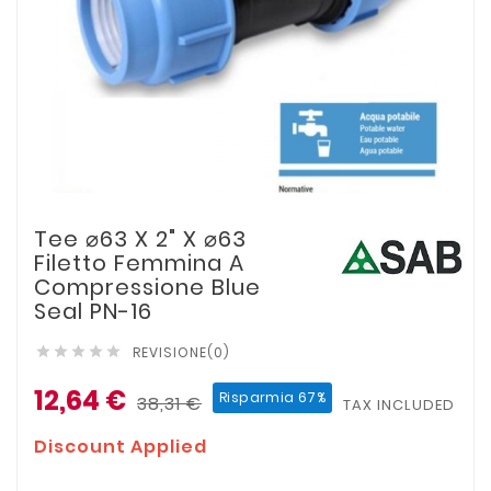
Tee ⌀63 X 2" X ⌀63
Filetto Femmina A
Compressione Blue
Seal PN-16
REVISIONE(0)





12,64 €
Risparmia 67%
38,31 €
TAX INCLUDED
Discount Applied