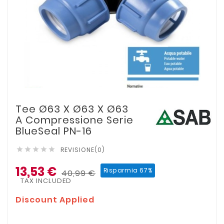
Tee Ø63 X Ø63 X Ø63
A Compressione Serie
BlueSeal PN-16
REVISIONE(0)





13,53 €
Risparmia 67%
40,99 €
TAX INCLUDED
Discount Applied