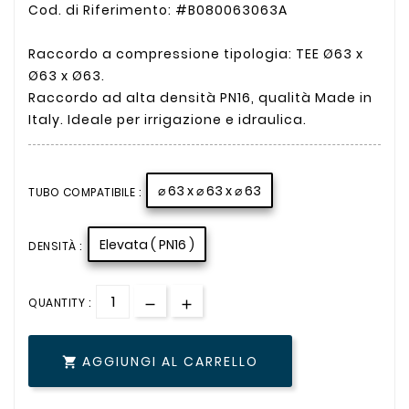
Cod. di Riferimento: #B080063063A
Raccordo a compressione tipologia: TEE Ø63 x
Ø63 x Ø63.
Raccordo ad alta densità PN16, qualità Made in
Italy. Ideale per irrigazione e idraulica.
⌀ 63 x ⌀ 63 x ⌀ 63
TUBO COMPATIBILE :
Elevata ( PN16 )
DENSITÀ :
QUANTITY :
AGGIUNGI AL CARRELLO
