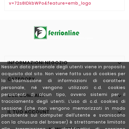
v=72s8IDkbWPo&feature=emb_logo
INFORMAZIONI NEGOZIO

Nessun dato personale degli utenti viene in proposito
acquisito dal sito. Non viene fatto uso di cookies per
CATEGORY

la trasmissione di informazioni di carattere
personale, né vengono utilizzati c.d. cookies
persistenti di alcun tipo, ovvero sistemi per il
OUR COMPANY

tracciamento degli utenti. L’uso di c.d. cookies di
sessione (che non vengono memorizzati in modo
IL TUO ACCOUNT

persistente sul computer dell’utente e svaniscono
con la chiusura del browser) è strettamente limitato