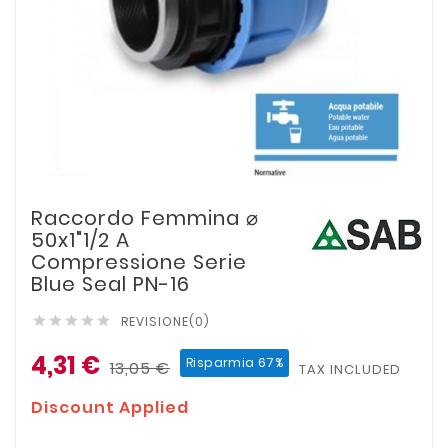
Raccordo Femmina ⌀
50x1"1/2 A
Compressione Serie
Blue Seal PN-16
REVISIONE(0)





4,31 €
Risparmia 67%
13,05 €
TAX INCLUDED
Discount Applied