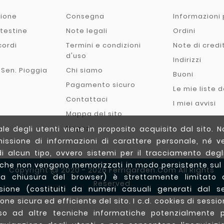
zione
Consegna
Informazioni 
- testine
Note legali
Ordini
cordi
Termini e condizioni
Note di credi
o
d'uso
Indirizzi
 Sen. Pioggia
Chi siamo
Buoni
Pagamento sicuro
Le mie liste d
Contattaci
I miei avvisi
Mappa del sito
Negozi
e degli utenti viene in proposito acquisito dal sito. N
issione di informazioni di carattere personale, né ve
di alcun tipo, ovvero sistemi per il tracciamento degli 
(che non vengono memorizzati in modo persistente sul
Copyright @ 2020 - 2026 Ferrigarden.com All Rights
a chiusura del browser) è strettamente limitato a
Reserved
essione (costituiti da numeri casuali generati dal s
one sicura ed efficiente del sito. I c.d. cookies di sessio
orso ad altre tecniche informatiche potenzialmente pr