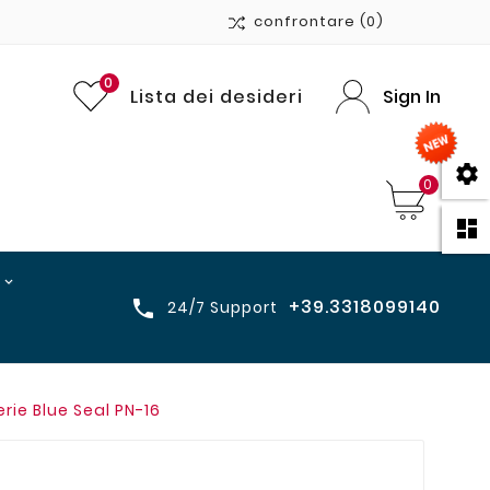
confrontare
(0)
0
Lista dei desideri
Sign In

0

+39.3318099140

24/7 Support
rie Blue Seal PN-16