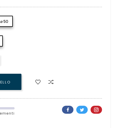
⌀ 50
RELLO
lementi