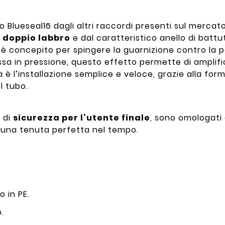
o Blueseal16 dagli altri raccordi presenti sul mercato
 doppio labbro
e dal caratteristico anello di battu
è concepito per spingere la guarnizione contro la p
a in pressione, questo effetto permette di amplific
tà è l’installazione semplice e veloce, grazie alla fo
l tubo.
a di
sicurezza per l’utente finale
, sono omologati d
no una tenuta perfetta nel tempo.
o in PE.
o.