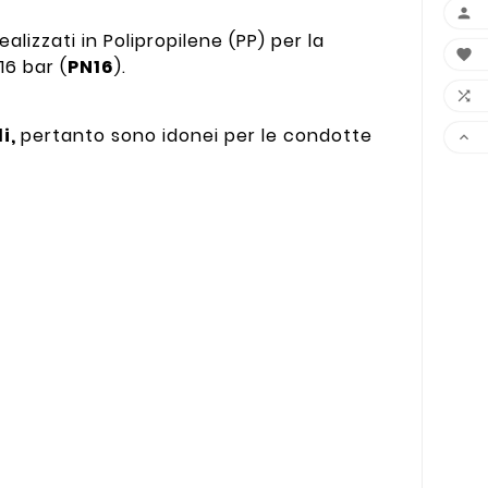

ealizzati in Polipropilene (PP) per la

16 bar (
PN16
).

li,
pertanto sono idonei per le condotte
