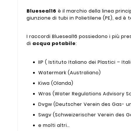
Blueseal16
è il marchio della linea princi
giunzione di tubi in Polietilene (PE), ed è
I raccordi Blueseal16 possiedono i più pre
di
acqua potabile
:
IIP ( Istituto Italiano dei Plastici – Ital
Watermark (Australiano)
Kiwa (Olanda)
Wras (Water Regulations Advisory Sc
Dvgw (Deutscher Verein des Gas- u
Swgv (Schweizerischer Verein des G
e molti altri…