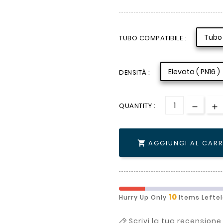
Tubo 
TUBO COMPATIBILE :
Elevata ( PN16 )
DENSITÀ :
QUANTITY :
AGGIUNGI AL CAR

10
Hurry Up Only
Items Lefte
Scrivi la tua recensione