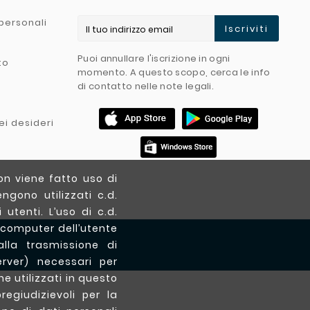
personali
Iscriviti
Puoi annullare l'iscrizione in ogni
to
momento. A questo scopo, cerca le info
di contatto nelle note legali.
ei desideri
on viene fatto uso di
ngono utilizzati c.d.
utenti. L’uso di c.d.
 computer dell’utente
lla trasmissione di
erver) necessari per
ne utilizzati in questo
egiudizievoli per la