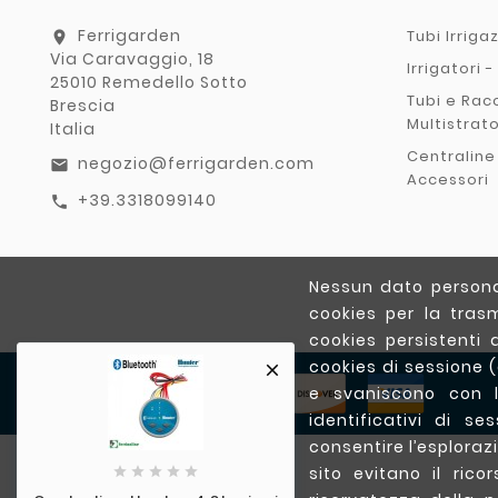
Ferrigarden
Tubi Irriga
location_on
Via Caravaggio, 18
Irrigatori 
25010 Remedello Sotto
Tubi e Rac
Brescia
Multistrat
Italia
Centraline
negozio@ferrigarden.com
email
Accessori
+39.3318099140
call
Nessun dato personal
cookies per la trasm
cookies persistenti 
cookies di sessione 

e svaniscono con l
identificativi di s
consentire l’esplorazi
sito evitano il ric




