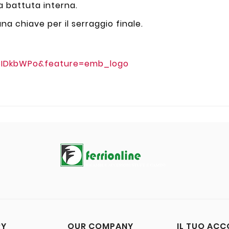
la battuta interna.
una chiave per il serraggio finale.
8IDkbWPo&feature=emb_logo
RY
OUR COMPANY
IL TUO AC