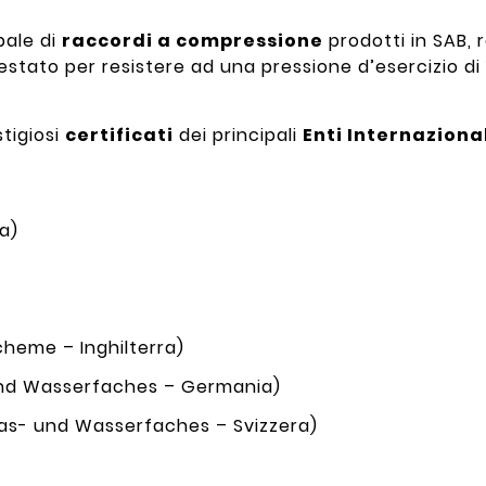
pale di
raccordi a compressione
prodotti in SAB, r
 testato per resistere ad una pressione d’esercizio di 
stigiosi
certificati
dei principali
Enti Internaziona
ia)
heme – Inghilterra)
nd Wasserfaches – Germania)
as- und Wasserfaches – Svizzera)