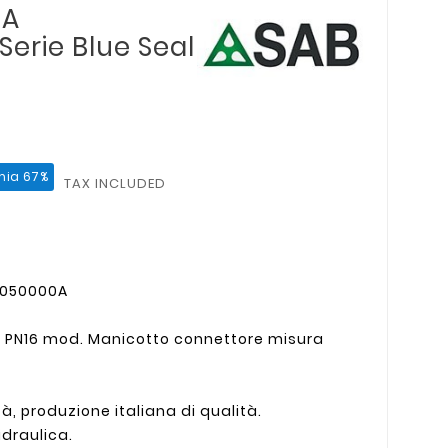
 A
erie Blue Seal
mia 67%
TAX INCLUDED
05050000A
 PN16 mod. Manicotto connettore misura
à, produzione italiana di qualità.
idraulica.