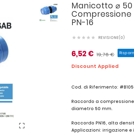
Manicotto ⌀ 50
Compressione S
PN-16
REVISIONE(0)





6,52 €
Rispar
19,76 €
Discount Applied
Cod. di Riferimento: #B1
Raccordo a compressione
diametro 50 mm.
Raccordo PN16, alta densit

Applicazioni: irrigazione e 