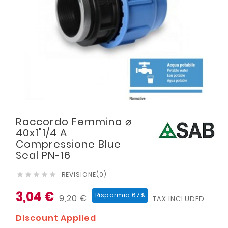
Raccordo Femmina ⌀
40x1"1/4 A
Compressione Blue
Seal PN-16
REVISIONE(0)





3,04 €
Risparmia 67%
9,20 €
TAX INCLUDED
Discount Applied