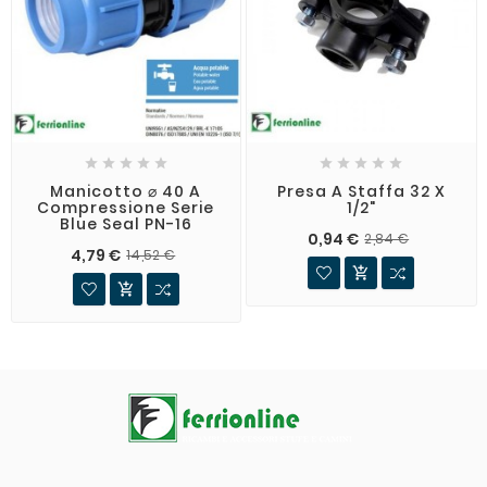










Manicotto ⌀ 40 A
Presa A Staffa 32 X
Compressione Serie
1/2"
Blue Seal PN-16
0,94 €
2,84 €
4,79 €
14,52 €

