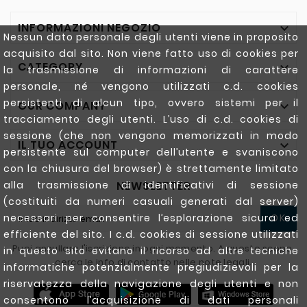
INFORMAZIONI NEGOZIO

Nessun dato personale degli utenti viene in proposito
acquisito dal sito. Non viene fatto uso di cookies per
CATEGORY

la trasmissione di informazioni di carattere
personale, né vengono utilizzati c.d. cookies
persistenti di alcun tipo, ovvero sistemi per il
OUR COMPANY

tracciamento degli utenti. L’uso di c.d. cookies di
sessione (che non vengono memorizzati in modo
IL TUO ACCOUNT

persistente sul computer dell’utente e svaniscono
con la chiusura del browser) è strettamente limitato
NEWSLETTER
alla trasmissione di identificativi di sessione
(costituiti da numeri casuali generati dal server)
necessari per consentire l’esplorazione sicura ed
OK
efficiente del sito. I c.d. cookies di sessione utilizzati
Puoi annullare l'iscrizione in ogni momento. A questo scopo,
in questo sito evitano il ricorso ad altre tecniche
cerca le info di contatto nelle note legali.
informatiche potenzialmente pregiudizievoli per la
riservatezza della navigazione degli utenti e non
consentono l’acquisizione di dati personali