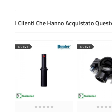
I Clienti Che Hanno Acquistato Que
Nuovo
Nuovo








