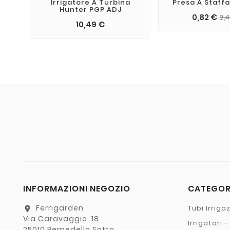
Irrigatore A Turbina
Presa A Staffa 
Hunter PGP ADJ
0,82 €
2,
10,49 €
INFORMAZIONI NEGOZIO
CATEGO
Ferrigarden
Tubi Irriga
location_on
Via Caravaggio, 18
Irrigatori 
25010 Remedello Sotto