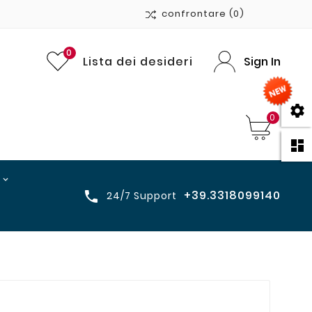
confrontare
(0)
0
Lista dei desideri
Sign In

0

+39.3318099140

24/7 Support
"