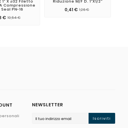
 1" X ⌀32 Filetto
Riduzione M/F D. 1"x1/2"
Ta
A Compressione
 Seal PN-16
0,41 €
1,26 €
8 €
10,54 €
NEWSLETTER
COUNT
personali
Iscriviti