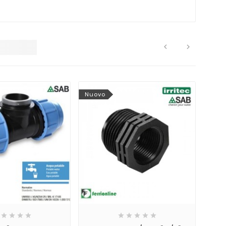


Nuovo
Nuo








