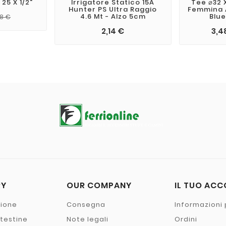
25 X 1/2"
Irrigatore Statico 15A
Tee ⌀32 X
Hunter PS Ultra Raggio
Femmina 
4.6 Mt - Alzo 5cm
Blue
48 €
2,14 €
3,4
RY
OUR COMPANY
IL TUO AC
zione
Consegna
Informazioni 
- testine
Note legali
Ordini