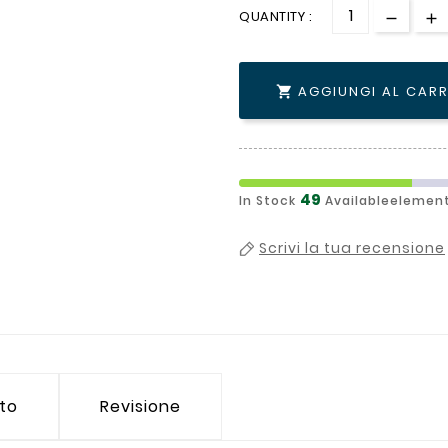
QUANTITY :
AGGIUNGI AL CAR

49
In Stock
Availableelement
Scrivi la tua recensione
tto
Revisione