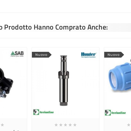
sto Prodotto Hanno Comprato Anche:
Nuovo
Nuovo






