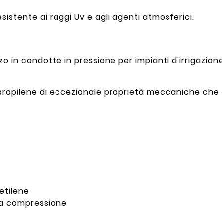
resistente ai raggi Uv e agli agenti atmosferici.
izzo in condotte in pressione per impianti d'irrigazion
olipropilene di eccezionale proprietà meccaniche c
ietilene
o a compressione