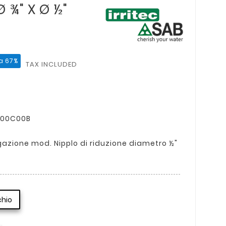
Ø ¾" X Ø ½"
a 67%
TAX INCLUDED
6200C00B
igazione mod. Nipplo di riduzione diametro ½"
chio