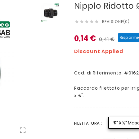
Nipplo Ridotto 
REVISIONE(0)





0,14 €
Risparmi
0,41 €
Discount Applied
Cod. di Riferimento: #91
Raccordo filettato per irr
x ¾".
¾" X ½" Mas
FILETTATURA :
