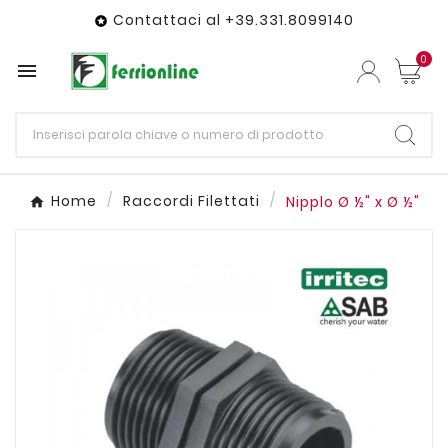
Contattaci al +39.331.8099140

0

Home
Raccordi Filettati
Nipplo Ø ½" x Ø ½"