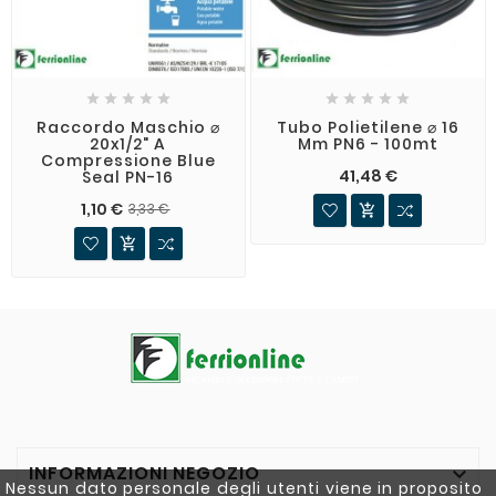










Raccordo Maschio ⌀
Tubo Polietilene ⌀ 16
20x1/2" A
Mm PN6 - 100mt
Compressione Blue
41,48 €
Seal PN-16
1,10 €
3,33 €


INFORMAZIONI NEGOZIO

Nessun dato personale degli utenti viene in proposito