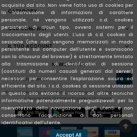
acquisito dal sito. Non viene fatto uso di cookies per
CATEGORY

la trasmissione di informazioni di carattere
personale, né vengono utilizzati c.d. cookies
persistenti di alcun tipo, ovvero sistemi per il
OUR COMPANY

tracciamento degli utenti. L’uso di c.d. cookies di
sessione (che non vengono memorizzati in modo
IL TUO ACCOUNT

persistente sul computer dell’utente e svaniscono
con la chiusura del browser) è strettamente limitato
NEWSLETTER
alla trasmissione di identificativi di sessione
(costituiti da numeri casuali generati dal server)
necessari per consentire l’esplorazione sicura ed
OK
efficiente del sito. I c.d. cookies di sessione utilizzati
Puoi annullare l'iscrizione in ogni momento. A questo scopo,
in questo sito evitano il ricorso ad altre tecniche
cerca le info di contatto nelle note legali.
informatiche potenzialmente pregiudizievoli per la
riservatezza della navigazione degli utenti e non
consentono l’acquisizione di dati personali
identificativi dell’utente.
Accept All