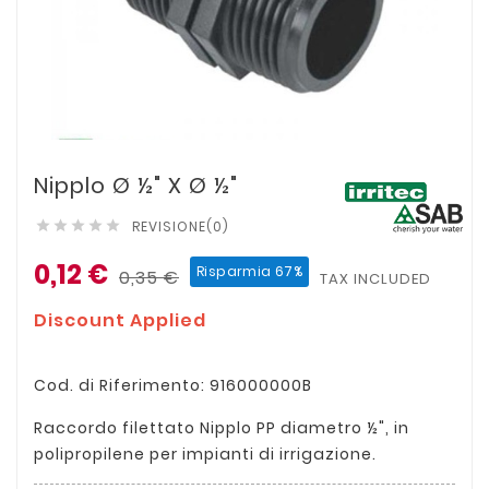
Nipplo Ø ½" X Ø ½"
REVISIONE(0)





0,12 €
Risparmia 67%
0,35 €
TAX INCLUDED
Discount Applied
Cod. di Riferimento: 916000000B
Raccordo filettato Nipplo PP diametro ½", in
polipropilene per impianti di irrigazione.