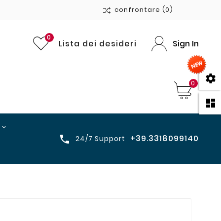
confrontare
(0)
0
Lista dei desideri
Sign In

0

+39.3318099140

24/7 Support