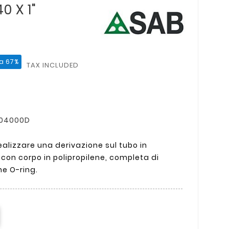
0 X 1"
a 67%
TAX INCLUDED
4104000D
realizzare una derivazione sul tubo in
a con corpo in polipropilene, completa di
ne O-ring.