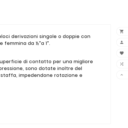

veloci derivazioni singole o doppie con

te femmina da ½”a 1”.

uperficie di contatto per una migliore

pressione, sono dotate inoltre del
a staffa, impedendone rotazione e
