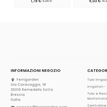
1,78 €
5,03 €
5,38 €
15,
INFORMAZIONI NEGOZIO
CATEGO
Ferrigarden
Tubi Irriga
location_on
Via Caravaggio, 18
Irrigatori 
25010 Remedello Sotto
Tubi e Rac
Brescia
Multistrat
Italia
Centraline