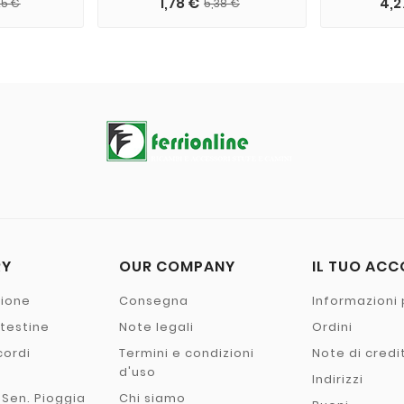
1,78 €
4,2
25 €
5,38 €
RY
OUR COMPANY
IL TUO AC
zione
Consegna
Informazioni 
- testine
Note legali
Ordini
cordi
Termini e condizioni
Note di credi
o
d'uso
Indirizzi
 Sen. Pioggia
Chi siamo