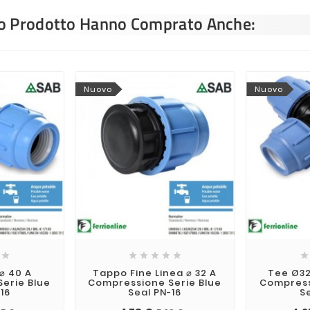
sto Prodotto Hanno Comprato Anche:
Nuovo
Nuovo







⌀ 40 A
Tappo Fine Linea ⌀ 32 A
Tee Ø32
erie Blue
Compressione Serie Blue
Compress
16
Seal PN-16
S