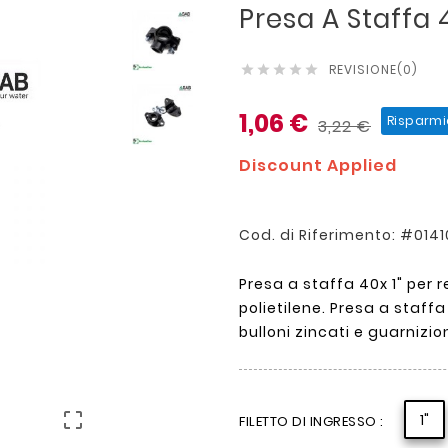
Presa A Staffa 4
REVISIONE(0)





1,06 €
Risparmi
3,22 €
Discount Applied
Cod. di Riferimento: #01
Presa a staffa 40x 1" per 
polietilene. Presa a staff
bulloni zincati e guarnizio

1"
FILETTO DI INGRESSO :