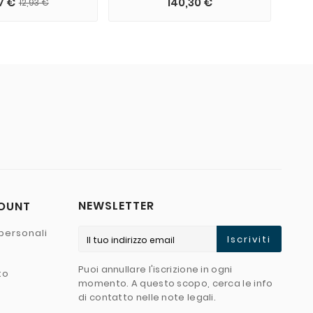
7 €
140,30 €
12,93 €
NEWSLETTER
COUNT
personali
Iscriviti
Puoi annullare l'iscrizione in ogni
to
momento. A questo scopo, cerca le info
di contatto nelle note legali.