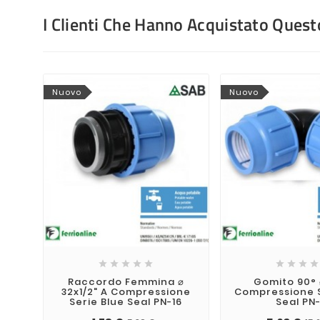
I Clienti Che Hanno Acquistato Que
Nuovo
Nuovo









Raccordo Femmina ⌀
Gomito 90° 
32x1/2" A Compressione
Compressione S
Serie Blue Seal PN-16
Seal PN-