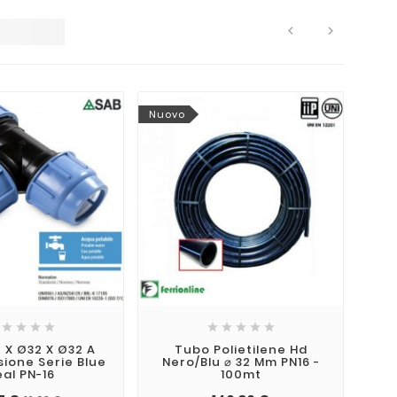


Nuovo
Nuo









 X Ø32 X Ø32 A
Tubo Polietilene Hd
Pr
ione Serie Blue
Nero/Blu ⌀ 32 Mm PN16 -
eal PN-16
100mt