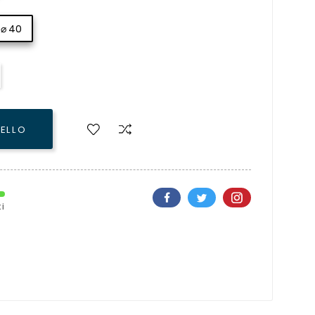
 ⌀ 40
RELLO
i