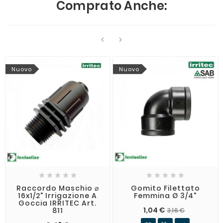
Comprato Anche:


Nuovo
Nuovo










Raccordo Maschio ⌀
Gomito Filettato
16x1/2" Irrigazione A
Femmina Ø 3/4"
Goccia IRRITEC Art.
1,04 €
811
3,16 €