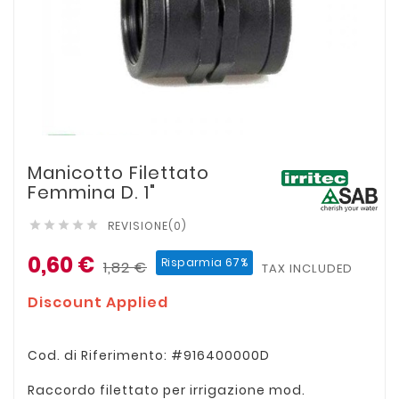
Manicotto Filettato
Femmina D. 1"
REVISIONE(0)





0,60 €
Risparmia 67%
1,82 €
TAX INCLUDED
Discount Applied
Cod. di Riferimento: #916400000D
Raccordo filettato per irrigazione mod.