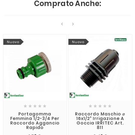
Comprato Anche:


Nuovo
Nuovo










Portagomma
Raccordo Maschio ⌀
Femmina 1/2-3/4 Per
16x1/2" Irrigazione A
Raccordo Aggancio
Goccia IRRITEC Art.
Rapido
811