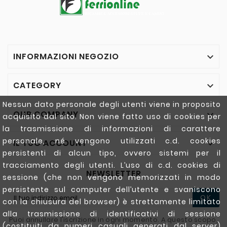
INFORMAZIONI NEGOZIO

CATEGORY

Nessun dato personale degli utenti viene in proposito
OUR COMPANY

acquisito dal sito. Non viene fatto uso di cookies per
la trasmissione di informazioni di carattere
personale, né vengono utilizzati c.d. cookies
IL TUO ACCOUNT

persistenti di alcun tipo, ovvero sistemi per il
tracciamento degli utenti. L’uso di c.d. cookies di
NEWSLETTER
sessione (che non vengono memorizzati in modo
persistente sul computer dell’utente e svaniscono
OK
con la chiusura del browser) è strettamente limitato
alla trasmissione di identificativi di sessione
Puoi annullare l'iscrizione in ogni momento. A questo scopo,
(costituiti da numeri casuali generati dal server)