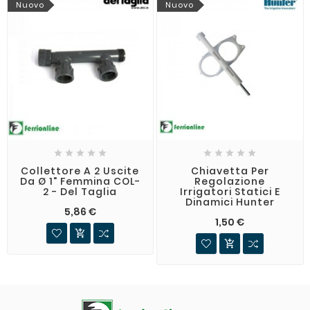
Nuovo
Nuovo










Collettore A 2 Uscite
Chiavetta Per
Da Ø 1" Femmina COL-
Regolazione
2 - Del Taglia
Irrigatori Statici E
Dinamici Hunter
5,86 €
1,50 €

