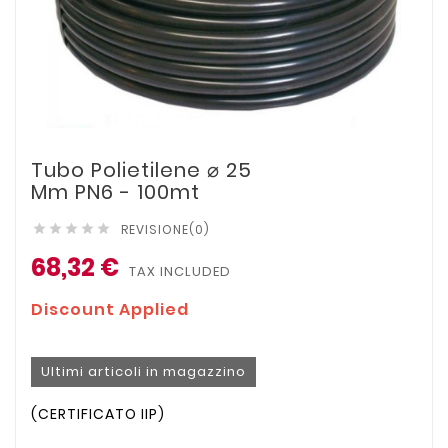
Tubo Polietilene ⌀ 25
Mm PN6 - 100mt
REVISIONE(0)





68,32 €
TAX INCLUDED
Discount Applied
Ultimi articoli in magazzino
(CERTIFICATO IIP)