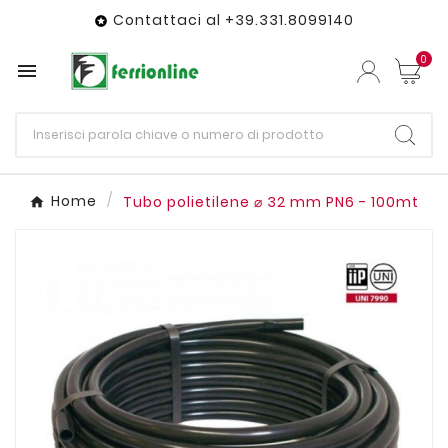
Contattaci al +39.331.8099140

0

Home
Tubo polietilene ⌀ 32 mm PN6 - 100mt