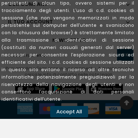
persistenti di alcun tipo, ovvero sistemi per il
OUR COMPANY

tracciamento degli utenti. L’uso di c.d. cookies di
sessione (che non vengono memorizzati in modo
IL TUO ACCOUNT

persistente sul computer dell’utente e svaniscono
con la chiusura del browser) è strettamente limitato
NEWSLETTER
alla trasmissione di identificativi di sessione
(costituiti da numeri casuali generati dal server)
necessari per consentire l’esplorazione sicura ed
OK
efficiente del sito. I c.d. cookies di sessione utilizzati
Puoi annullare l'iscrizione in ogni momento. A questo scopo,
in questo sito evitano il ricorso ad altre tecniche
cerca le info di contatto nelle note legali.
informatiche potenzialmente pregiudizievoli per la
riservatezza della navigazione degli utenti e non
consentono l’acquisizione di dati personali
identificativi dell’utente.
Accept All
Copyright @ 2020 - 2026 Ferrigarden.com All Rights
Reserved