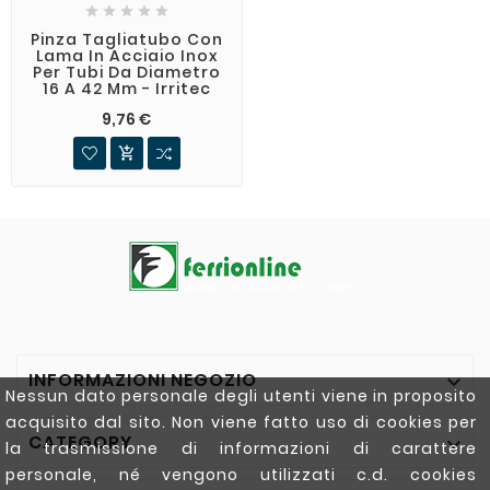





Pinza Tagliatubo Con
Lama In Acciaio Inox
Per Tubi Da Diametro
16 A 42 Mm - Irritec
9,76 €

INFORMAZIONI NEGOZIO

Nessun dato personale degli utenti viene in proposito
acquisito dal sito. Non viene fatto uso di cookies per
CATEGORY

la trasmissione di informazioni di carattere
personale, né vengono utilizzati c.d. cookies