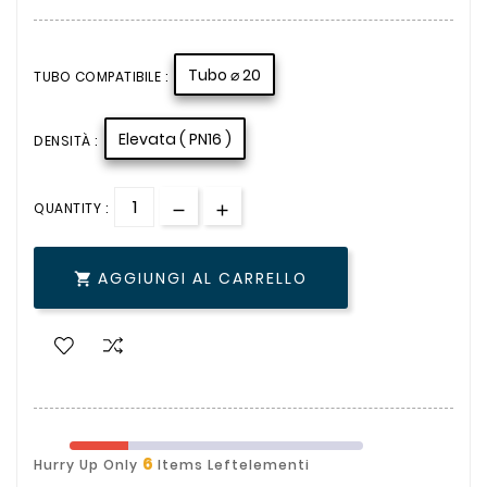
Tubo ⌀ 20
TUBO COMPATIBILE :
Elevata ( PN16 )
DENSITÀ :
QUANTITY :
AGGIUNGI AL CARRELLO

6
Hurry Up Only
Items Leftelementi