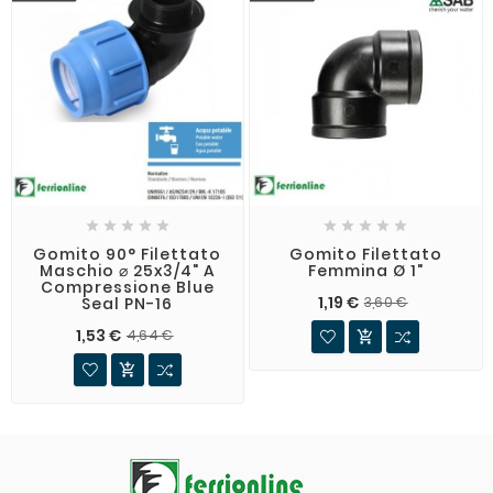










Gomito 90° Filettato
Gomito Filettato
Maschio ⌀ 25x3/4" A
Femmina Ø 1"
Compressione Blue
1,19 €
Seal PN-16
3,60 €
1,53 €
4,64 €

