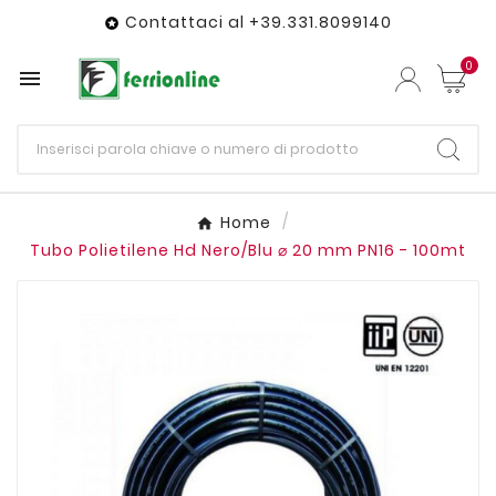
Contattaci al +39.331.8099140

0

Home
Tubo Polietilene Hd Nero/Blu ⌀ 20 mm PN16 - 100mt