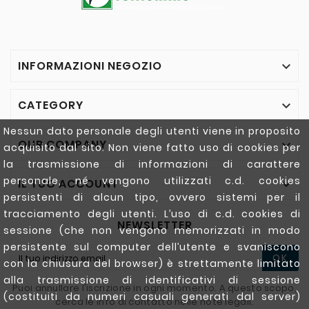
INFORMAZIONI NEGOZIO

CATEGORY

Nessun dato personale degli utenti viene in proposito
OUR COMPANY

acquisito dal sito. Non viene fatto uso di cookies per
la trasmissione di informazioni di carattere
personale, né vengono utilizzati c.d. cookies
IL TUO ACCOUNT

persistenti di alcun tipo, ovvero sistemi per il
tracciamento degli utenti. L’uso di c.d. cookies di
NEWSLETTER
sessione (che non vengono memorizzati in modo
persistente sul computer dell’utente e svaniscono
OK
con la chiusura del browser) è strettamente limitato
alla trasmissione di identificativi di sessione
Puoi annullare l'iscrizione in ogni momento. A questo scopo,
(costituiti da numeri casuali generati dal server)
cerca le info di contatto nelle note legali.