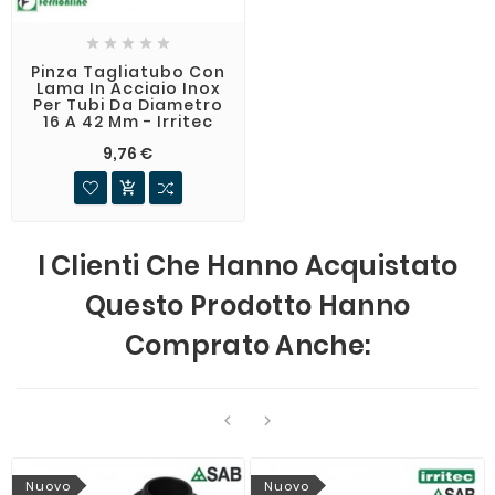





Pinza Tagliatubo Con
Lama In Acciaio Inox
Per Tubi Da Diametro
16 A 42 Mm - Irritec
9,76 €

I Clienti Che Hanno Acquistato
Questo Prodotto Hanno
Comprato Anche:


Nuovo
Nuovo