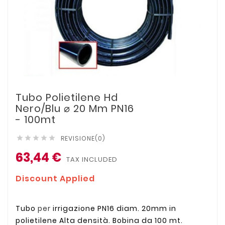
Tubo Polietilene Hd
Nero/Blu ⌀ 20 Mm PN16
- 100mt
REVISIONE(0)





63,44 €
TAX INCLUDED
Discount Applied
Tubo
per
irrigazione PN16 diam. 20mm in
polietilene Alta densità. Bobina da 100 mt.