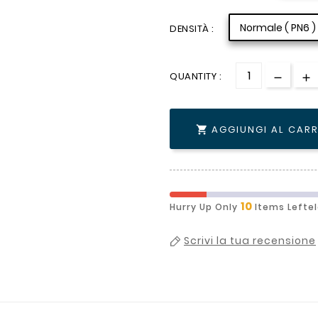
Normale ( PN6 )
DENSITÀ :
QUANTITY :
AGGIUNGI AL CAR

10
Hurry Up Only
Items Lefte
Scrivi la tua recensione