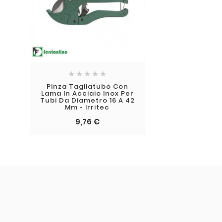





Pinza Tagliatubo Con
Lama In Acciaio Inox Per
Tubi Da Diametro 16 A 42
Mm - Irritec
9,76 €