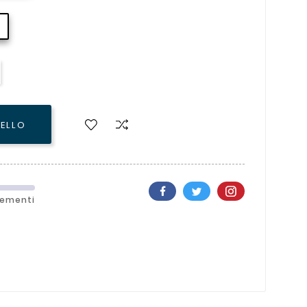
RELLO
lementi