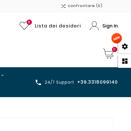
confrontare
(0)
0
Lista dei desideri
Sign In

0

+39.3318099140

24/7 Support