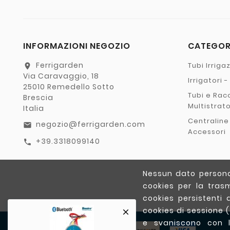
INFORMAZIONI NEGOZIO
CATEGO
Ferrigarden
Tubi Irriga
location_on
Via Caravaggio, 18
Irrigatori 
25010 Remedello Sotto
Tubi e Rac
Brescia
Multistrat
Italia
Centraline
negozio@ferrigarden.com
email
Accessori
+39.3318099140
call
Nessun dato personal
cookies per la trasm
cookies persistenti 
cookies di sessione 

e svaniscono con l