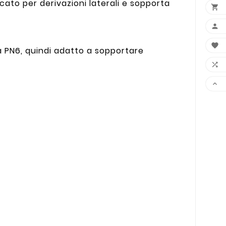
cato per derivazioni laterali e sopporta



ità PN6, quindi adatto a sopportare

