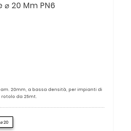
ne ⌀ 20 Mm PN6
diam. 20mm, a bassa densità, per impianti di
In rotolo da 25mt.
⌀ 20