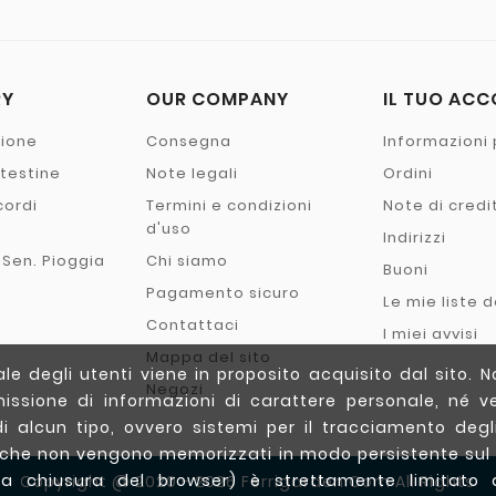
RY
OUR COMPANY
IL TUO AC
zione
Consegna
Informazioni 
- testine
Note legali
Ordini
cordi
Termini e condizioni
Note di credi
o
d'uso
Indirizzi
 Sen. Pioggia
Chi siamo
Buoni
Pagamento sicuro
Le mie liste d
Contattaci
I miei avvisi
Mappa del sito
e degli utenti viene in proposito acquisito dal sito. N
Negozi
issione di informazioni di carattere personale, né ve
di alcun tipo, ovvero sistemi per il tracciamento degli 
(che non vengono memorizzati in modo persistente sul
a chiusura del browser) è strettamente limitato a
Copyright @ 2020 - 2026 Ferrigarden.com All Rights