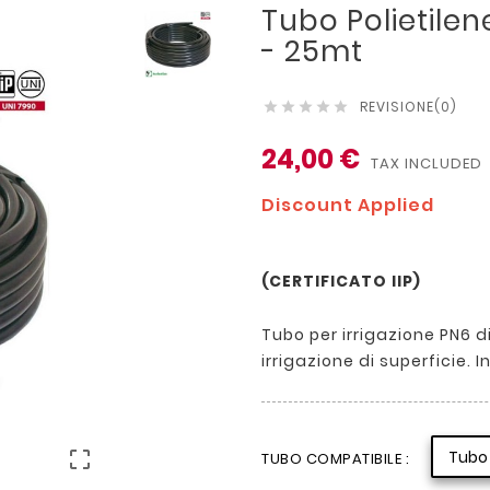
Tubo Polietile
- 25mt
REVISIONE(0)





24,00 €
TAX INCLUDED
Discount Applied
(CERTIFICATO IIP)
Tubo per irrigazione PN6 
irrigazione di superficie. 

Tubo 
TUBO COMPATIBILE :