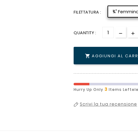
¾" Femmin
FILETTATURA :
QUANTITY :
AGGIUNGI AL CAR

3
Hurry Up Only
Items Leftel
Scrivi la tua recensione