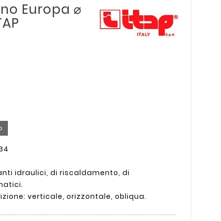
gno Europa ⌀
TAP
o
034
nti idraulici, di riscaldamento, di
atici.
sizione: verticale, orizzontale, obliqua.