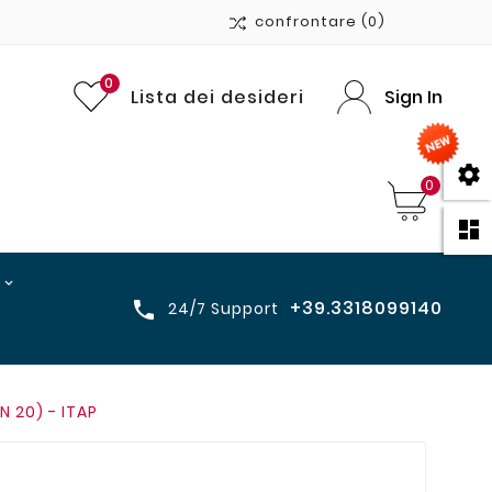
confrontare
(0)
0
Lista dei desideri
Sign In

0

+39.3318099140

24/7 Support
N 20) - ITAP