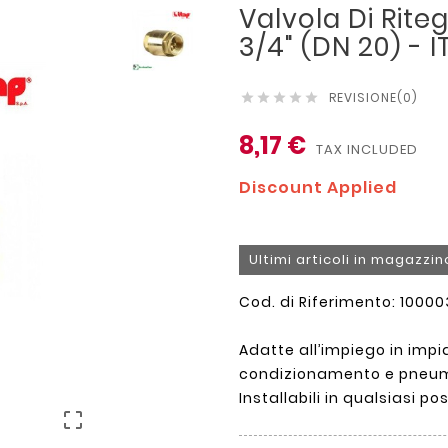
Valvola Di Rite
3/4" (DN 20) - I
REVISIONE(0)





8,17 €
TAX INCLUDED
Discount Applied
Ultimi articoli in magazzin
Cod. di Riferimento: 1000
Adatte all’impiego in impia
condizionamento e pneum
Installabili in qualsiasi po
