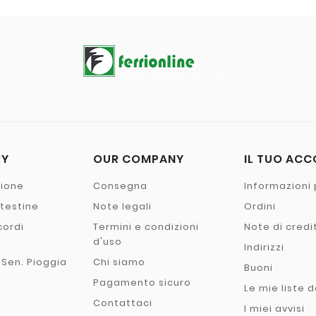
RY
OUR COMPANY
IL TUO AC
zione
Consegna
Informazioni 
- testine
Note legali
Ordini
cordi
Termini e condizioni
Note di credi
o
d'uso
Indirizzi
 Sen. Pioggia
Chi siamo
Buoni
Pagamento sicuro
Le mie liste d
Contattaci
I miei avvisi