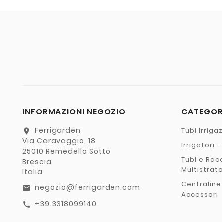
INFORMAZIONI NEGOZIO
CATEGO
Ferrigarden
Tubi Irriga
location_on
Via Caravaggio, 18
Irrigatori 
25010 Remedello Sotto
Tubi e Rac
Brescia
Multistrat
Italia
Centraline
negozio@ferrigarden.com
email
Accessori
+39.3318099140
call