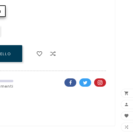
a
RELLO
ementi



