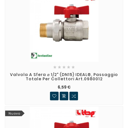





Valvola A Sfera ⌀ 1/2" (DN15) IDEAL®, Passaggio
Totale Per Collettori Art.0980012
6,59 €

Nuovo