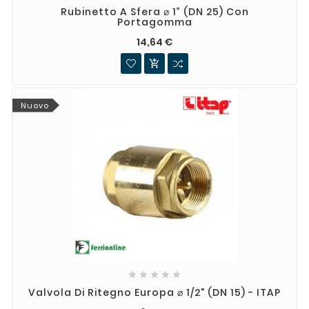
Rubinetto A Sfera ⌀ 1” (DN 25) Con
Portagomma
14,64 €

Nuovo





Valvola Di Ritegno Europa ⌀ 1/2" (DN 15) - ITAP