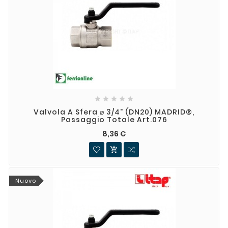





Valvola A Sfera ⌀ 3/4" (DN20) MADRID®,
Passaggio Totale Art.076
8,36 €

Nuovo