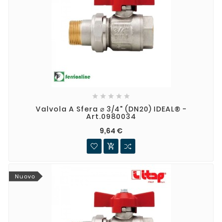





Valvola A Sfera ⌀ 3/4" (DN20) IDEAL® -
Art.0980034
9,64 €

Nuovo