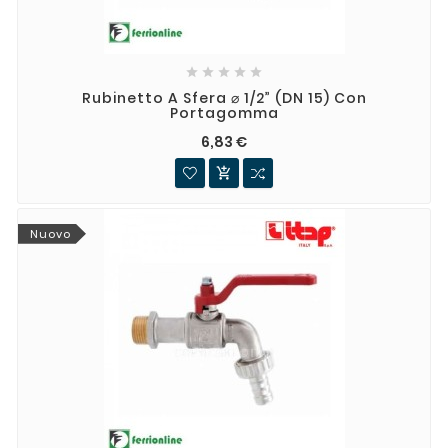





Rubinetto A Sfera ⌀ 1/2” (DN 15) Con
Portagomma
6,83 €

Nuovo