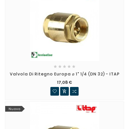





Valvola Di Ritegno Europa ⌀ 1" 1/4 (DN 32) - ITAP
17,08 €

Nuovo