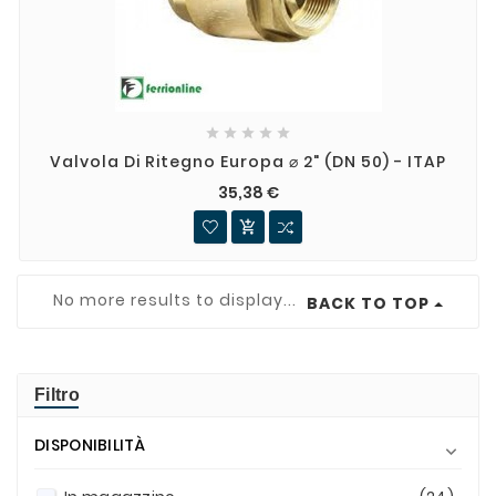





Valvola Di Ritegno Europa ⌀ 2" (DN 50) - ITAP
35,38 €

No more results to display...
BACK TO TOP
Filtro
DISPONIBILITÀ
