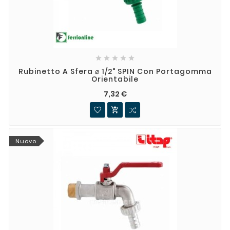





Rubinetto A Sfera ⌀ 1/2" SPIN Con Portagomma
Orientabile
7,32 €

Nuovo