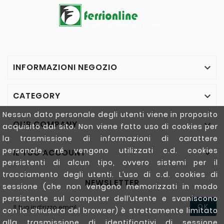
INFORMAZIONI NEGOZIO

CATEGORY

Nessun dato personale degli utenti viene in proposito
OUR COMPANY

acquisito dal sito. Non viene fatto uso di cookies per
la trasmissione di informazioni di carattere
personale, né vengono utilizzati c.d. cookies
IL TUO ACCOUNT

persistenti di alcun tipo, ovvero sistemi per il
tracciamento degli utenti. L’uso di c.d. cookies di
NEWSLETTER
sessione (che non vengono memorizzati in modo
persistente sul computer dell’utente e svaniscono
OK
con la chiusura del browser) è strettamente limitato
alla trasmissione di identificativi di sessione