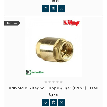
6,10 €

Nuovo





Valvola Di Ritegno Europa ⌀ 3/4" (DN 20) - ITAP
8,17 €
