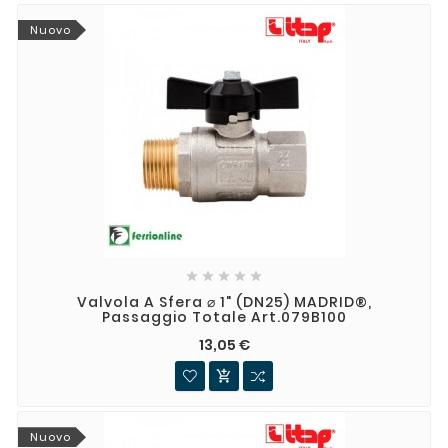
Nuovo





Valvola A Sfera ⌀ 1" (DN25) MADRID®,
Passaggio Totale Art.079B100
13,05 €

Nuovo