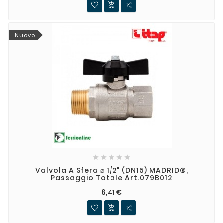

Nuovo





Valvola A Sfera ⌀ 1/2" (DN15) MADRID®,
Passaggio Totale Art.079B012
6,41 €
