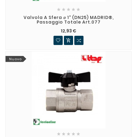





Valvola A Sfera ⌀ 1" (DN25) MADRID®,
Passaggio Totale Art.077
12,93 €

Nuovo




