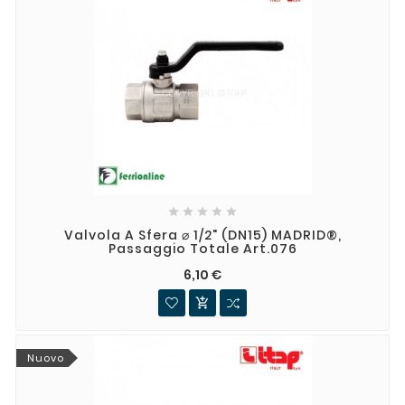





Valvola A Sfera ⌀ 1/2" (DN15) MADRID®,
Passaggio Totale Art.076
6,10 €

Nuovo