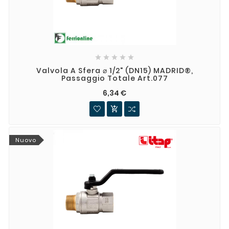





Valvola A Sfera ⌀ 1/2" (DN15) MADRID®,
Passaggio Totale Art.077
6,34 €

Nuovo