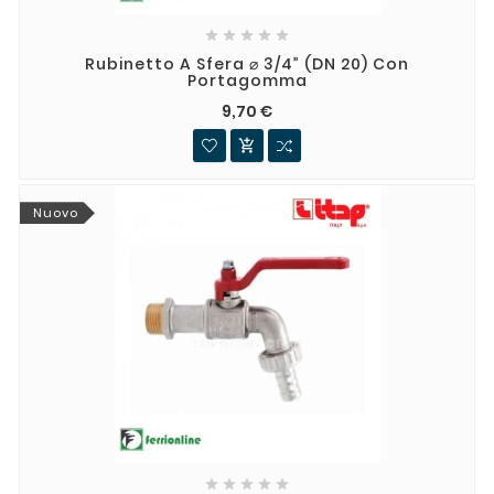





Rubinetto A Sfera ⌀ 3/4” (DN 20) Con
Portagomma
9,70 €

Nuovo




