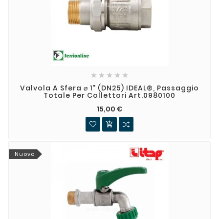





Valvola A Sfera ⌀ 1" (DN25) IDEAL®, Passaggio
Totale Per Collettori Art.0980100
15,00 €

Nuovo