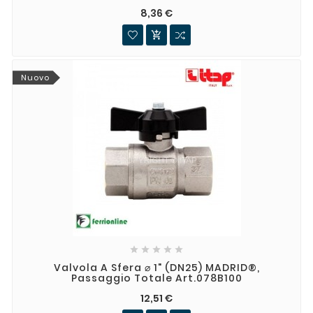
8,36 €

Nuovo





Valvola A Sfera ⌀ 1" (DN25) MADRID®,
Passaggio Totale Art.078B100
12,51 €