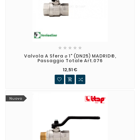





Valvola A Sfera ⌀ 1" (DN25) MADRID®,
Passaggio Totale Art.076
12,51 €

Nuovo