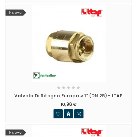
Nuovo





Valvola Di Ritegno Europa ⌀ 1" (DN 25) - ITAP
10,98 €

Nuovo