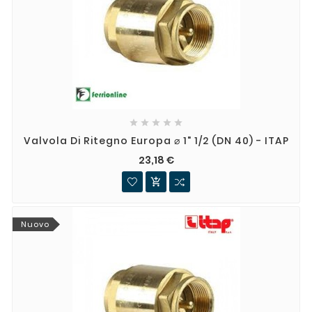





Valvola Di Ritegno Europa ⌀ 1" 1/2 (DN 40) - ITAP
23,18 €

Nuovo