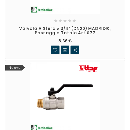





Valvola A Sfera ⌀ 3/4" (DN20) MADRID®,
Passaggio Totale Art.077
8,66 €

Nuovo