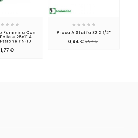









o Femmina Con
Presa A Staffa 32 X 1/2"
Folle ⌀ 25x1" A
ssione PN-10
0,94 €
Co
2,84 €
1,77 €