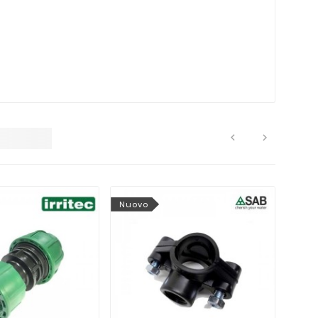


Nuovo
Nuo