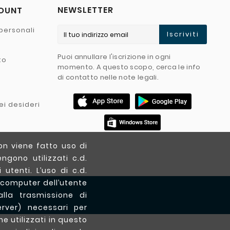
NEWSLETTER
COUNT
personali
Iscriviti
Puoi annullare l'iscrizione in ogni
to
momento. A questo scopo, cerca le info
di contatto nelle note legali.
ei desideri
on viene fatto uso di
ngono utilizzati c.d.
utenti. L’uso di c.d.
 computer dell’utente
lla trasmissione di
erver) necessari per
ne utilizzati in questo