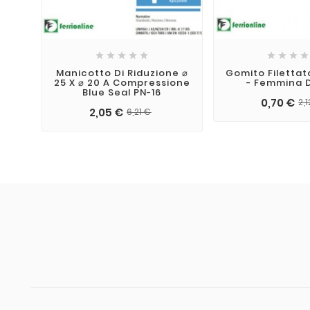









Manicotto Di Riduzione ⌀
Gomito Filetta
25 X ⌀ 20 A Compressione
- Femmina D.
Blue Seal PN-16
0,70 €
2,
2,05 €
6,21 €