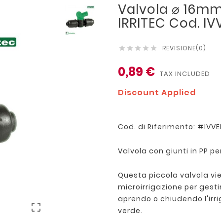
Valvola ⌀ 16m
IRRITEC Cod. I
REVISIONE(0)





0,89 €
TAX INCLUDED
Discount Applied
Cod. di Riferimento: #IVV
Valvola con giunti in PP p
Questa piccola valvola vie
microirrigazione per gest
aprendo o chiudendo l'irr

verde.