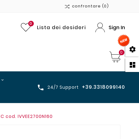
confrontare
(0)
0
Lista dei desideri
Sign In

0

+39.3318099140

24/7 Support
EC cod. IVVEE2700N160