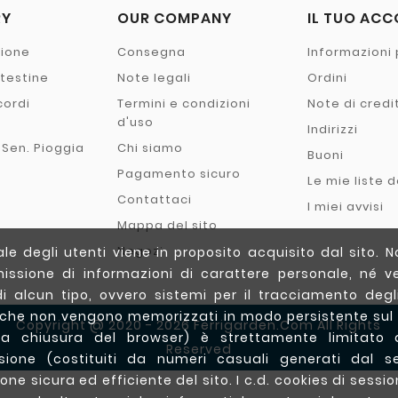
RY
OUR COMPANY
IL TUO AC
zione
Consegna
Informazioni 
- testine
Note legali
Ordini
cordi
Termini e condizioni
Note di credi
o
d'uso
Indirizzi
 Sen. Pioggia
Chi siamo
Buoni
Pagamento sicuro
Le mie liste d
Contattaci
I miei avvisi
Mappa del sito
Negozi
e degli utenti viene in proposito acquisito dal sito. N
issione di informazioni di carattere personale, né ve
di alcun tipo, ovvero sistemi per il tracciamento degli 
(che non vengono memorizzati in modo persistente sul
Copyright @ 2020 - 2026 Ferrigarden.com All Rights
a chiusura del browser) è strettamente limitato a
Reserved
essione (costituiti da numeri casuali generati dal s
one sicura ed efficiente del sito. I c.d. cookies di sessio