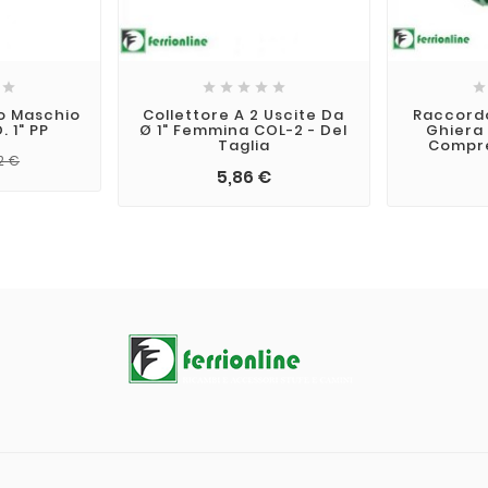







to Maschio
Collettore A 2 Uscite Da
Raccord
 1" PP
Ø 1" Femmina COL-2 - Del
Ghiera 
Taglia
Compre
12 €
5,86 €