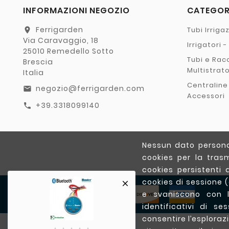
INFORMAZIONI NEGOZIO
CATEGO
Ferrigarden
Tubi Irriga
location_on
Via Caravaggio, 18
Irrigatori 
25010 Remedello Sotto
Tubi e Rac
Brescia
Multistrat
Italia
Centraline
negozio@ferrigarden.com
email
Accessori
+39.3318099140
call
Nessun dato personal
cookies per la trasm
cookies persistenti 
cookies di sessione 

e svaniscono con l
identificativi di s
consentire l’esplorazi