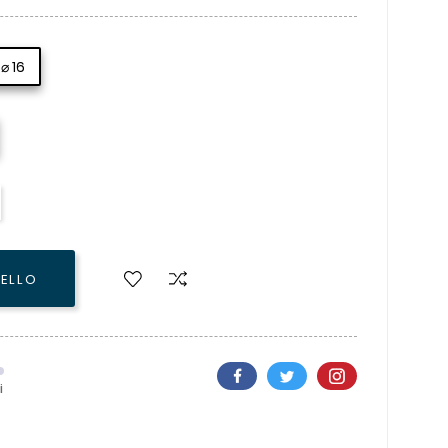
⌀ 16
RELLO
i