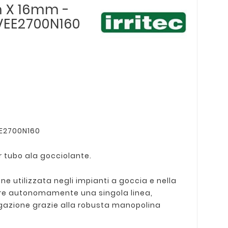
m X 16mm -
VVEE2700N160
EE2700N160
er tubo ala gocciolante.
ne utilizzata negli impianti a goccia e nella
ire autonomamente una singola linea,
igazione grazie alla robusta manopolina