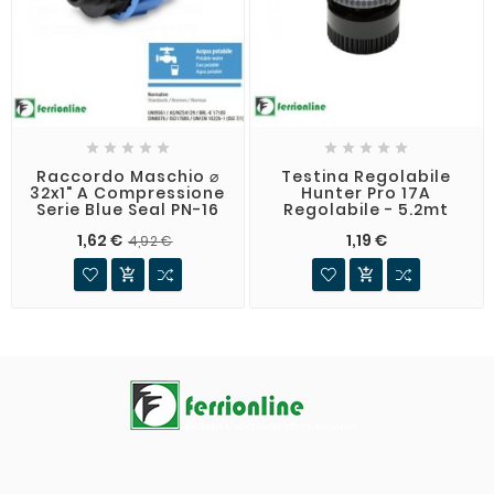










Raccordo Maschio ⌀
Testina Regolabile
32x1" A Compressione
Hunter Pro 17A
Serie Blue Seal PN-16
Regolabile - 5.2mt
1,62 €
1,19 €
4,92 €

