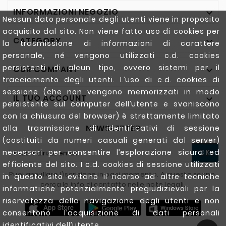
INFORMAZIONI NEGOZIO

Nessun dato personale degli utenti viene in proposito
acquisito dal sito. Non viene fatto uso di cookies per
CATEGORY

la trasmissione di informazioni di carattere
personale, né vengono utilizzati c.d. cookies
persistenti di alcun tipo, ovvero sistemi per il
OUR COMPANY

tracciamento degli utenti. L’uso di c.d. cookies di
sessione (che non vengono memorizzati in modo
IL TUO ACCOUNT

persistente sul computer dell’utente e svaniscono
con la chiusura del browser) è strettamente limitato
NEWSLETTER
alla trasmissione di identificativi di sessione
(costituiti da numeri casuali generati dal server)
OK
necessari per consentire l’esplorazione sicura ed
efficiente del sito. I c.d. cookies di sessione utilizzati
Puoi annullare l'iscrizione in ogni momento. A questo scopo,
in questo sito evitano il ricorso ad altre tecniche
cerca le info di contatto nelle note legali.
informatiche potenzialmente pregiudizievoli per la
riservatezza della navigazione degli utenti e non
consentono l’acquisizione di dati personali
identificativi dell’utente.