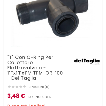
"T" Con O-Ring Per
Collettore
Elettrovalvole -
1"Fx1"Fx1"M TFM-OR-100
- Del Taglia
REVISIONE(0)





3,48 €
TAX INCLUDED
Discount Applied