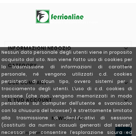
INFORMAZIONI NEGOZIO

Nessun dato personale degli utenti viene in proposito
acquisito dal sito. Non viene fatto uso di cookies per
CATEGORY

la trasmissione di informazioni di carattere
personale, né vengono utilizzati c.d. cookies
persistenti di alcun tipo, ovvero sistemi per il
OUR COMPANY

tracciamento degli utenti. L’uso di c.d. cookies di
sessione (che non vengono memorizzati in modo
IL TUO ACCOUNT

persistente sul computer dell’utente e svaniscono
con la chiusura del browser) è strettamente limitato
NEWSLETTER
alla trasmissione di identificativi di sessione
(costituiti da numeri casuali generati dal server)
necessari per consentire l’esplorazione sicura ed
OK