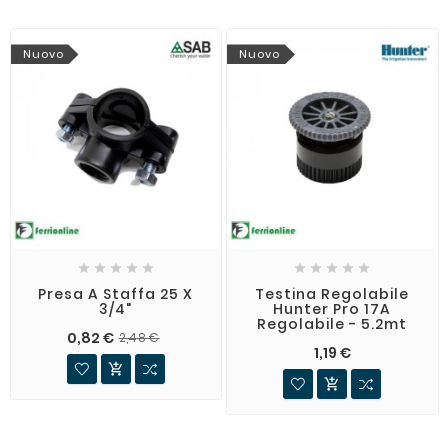
Nuovo
Nuovo










Presa A Staffa 25 X
Testina Regolabile
3/4"
Hunter Pro 17A
Regolabile - 5.2mt
0,82 €
2,48 €
1,19 €

