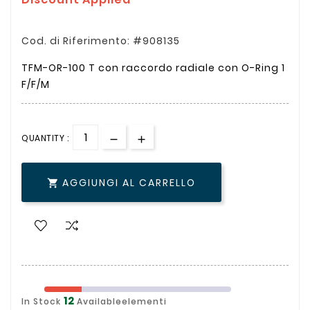
Cod. di Riferimento: #908135
TFM-OR-100 T con raccordo radiale con O-Ring 1
F/F/M
QUANTITY :
AGGIUNGI AL CARRELLO

12
In Stock
Availableelementi