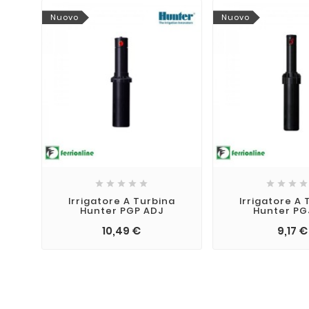
Nuovo
Nuovo









Irrigatore A Turbina
Irrigatore A 
Hunter PGP ADJ
Hunter PG
10,49 €
9,17 €