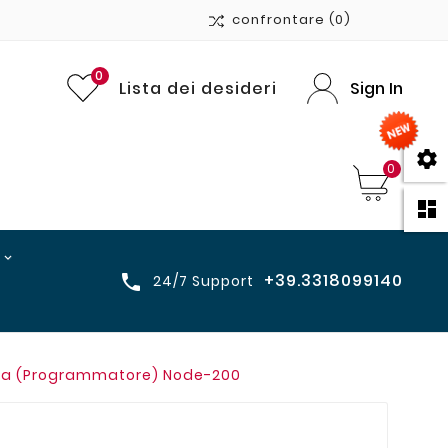
confrontare
(0)
0
Lista dei desideri
Sign In

0

+39.3318099140

24/7 Support
eria (Programmatore) Node-200