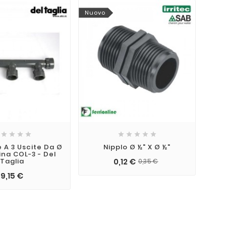
Nuovo
Nuo









e A 3 Uscite Da Ø
Nipplo Ø ½" X Ø ½"
Co
ina COL-3 - Del
Ø 1
Taglia
0,12 €
0,35 €
9,15 €