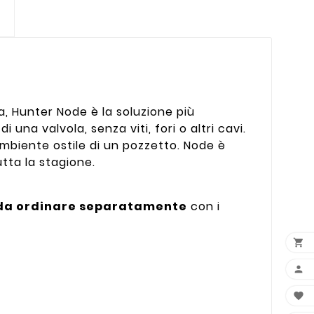
cia, Hunter Node è la soluzione più
una valvola, senza viti, fori o altri cavi.
ambiente ostile di un pozzetto. Node è
tta la stagione.
da ordinare separatamente
con i


