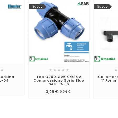
Nuovo
Nuovo







Turbina
Tee Ø25 X Ø25 X Ø25 A
Collettor
J-04
Compressione Serie Blue
1" Femm
Seal PN-16
3,28 €
9,94 €