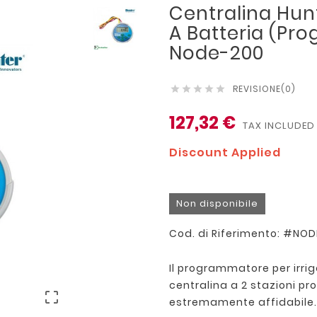
Centralina Hun
A Batteria (Pr
Node-200
REVISIONE(0)





127,32 €
TAX INCLUDED
Discount Applied
Non disponibile
Cod. di Riferimento: #NO
Il programmatore per irri
centralina a 2 stazioni p

estremamente affidabile.