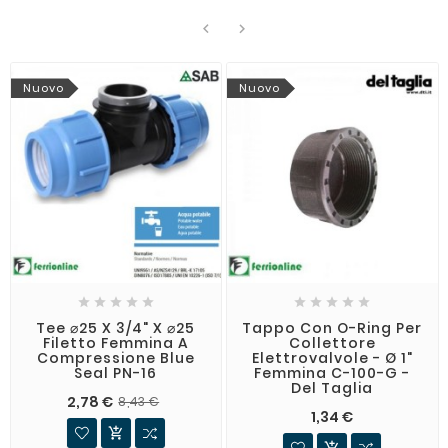


Nuovo
Nuovo










Tee ⌀25 X 3/4" X ⌀25
Tappo Con O-Ring Per
Filetto Femmina A
Collettore
Compressione Blue
Elettrovalvole - Ø 1"
Seal PN-16
Femmina C-100-G -
Del Taglia
2,78 €
8,43 €
1,34 €

