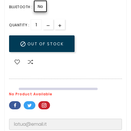
No
BLUETOOTH :
QUANTITY :

OUT OF STOCK
No Product Available