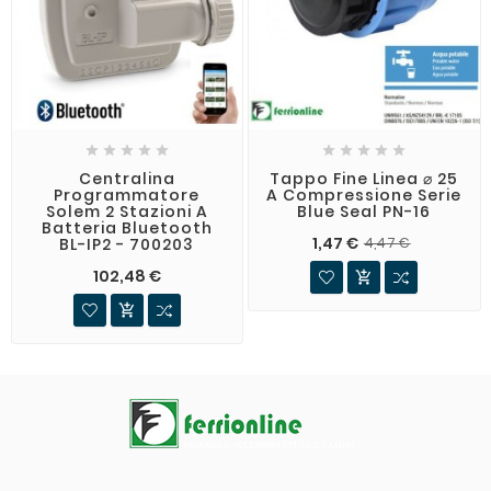










Centralina
Tappo Fine Linea ⌀ 25
Programmatore
A Compressione Serie
Solem 2 Stazioni A
Blue Seal PN-16
Batteria Bluetooth
1,47 €
BL-IP2 - 700203
4,47 €
102,48 €

