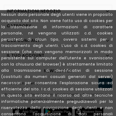
INFORMAZIONI NEGOZIO

Nessun dato personale degli utenti viene in proposito
acquisito dal sito. Non viene fatto uso di cookies per
CATEGORY

la trasmissione di informazioni di carattere
personale, né vengono utilizzati c.d. cookies
persistenti di alcun tipo, ovvero sistemi per il
OUR COMPANY

tracciamento degli utenti. L’uso di c.d. cookies di
sessione (che non vengono memorizzati in modo
IL TUO ACCOUNT

persistente sul computer dell’utente e svaniscono
con la chiusura del browser) è strettamente limitato
NEWSLETTER
alla trasmissione di identificativi di sessione
(costituiti da numeri casuali generati dal server)
necessari per consentire l’esplorazione sicura ed
OK
efficiente del sito. I c.d. cookies di sessione utilizzati
Puoi annullare l'iscrizione in ogni momento. A questo scopo,
in questo sito evitano il ricorso ad altre tecniche
cerca le info di contatto nelle note legali.
informatiche potenzialmente pregiudizievoli per la
riservatezza della navigazione degli utenti e non
consentono l’acquisizione di dati personali