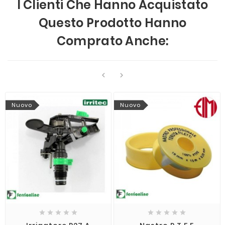
I Clienti Che Hanno Acquistato
Questo Prodotto Hanno
Comprato Anche:


Nuovo
Nuovo









