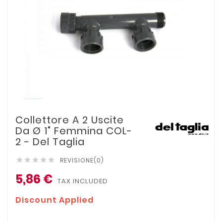
Collettore A 2 Uscite
Da Ø 1" Femmina COL-
2 - Del Taglia
REVISIONE(0)





5,86 €
TAX INCLUDED
Discount Applied