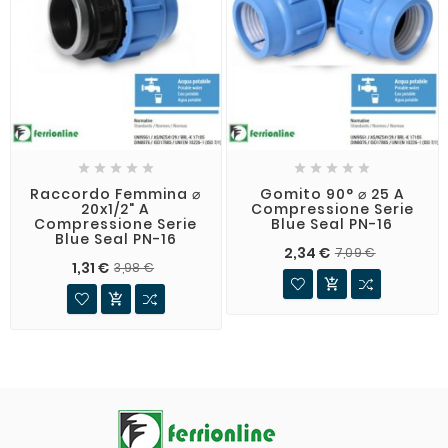










Raccordo Femmina ⌀
Gomito 90° ⌀ 25 A
20x1/2" A
Compressione Serie
Compressione Serie
Blue Seal PN-16
Blue Seal PN-16
2,34 €
7,09 €
1,31 €
3,98 €

