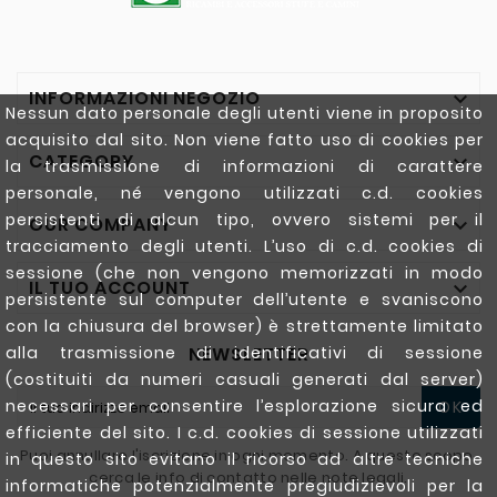
INFORMAZIONI NEGOZIO

Nessun dato personale degli utenti viene in proposito
acquisito dal sito. Non viene fatto uso di cookies per
CATEGORY

la trasmissione di informazioni di carattere
personale, né vengono utilizzati c.d. cookies
persistenti di alcun tipo, ovvero sistemi per il
OUR COMPANY

tracciamento degli utenti. L’uso di c.d. cookies di
sessione (che non vengono memorizzati in modo
IL TUO ACCOUNT

persistente sul computer dell’utente e svaniscono
con la chiusura del browser) è strettamente limitato
NEWSLETTER
alla trasmissione di identificativi di sessione
(costituiti da numeri casuali generati dal server)
necessari per consentire l’esplorazione sicura ed
OK
efficiente del sito. I c.d. cookies di sessione utilizzati
Puoi annullare l'iscrizione in ogni momento. A questo scopo,
in questo sito evitano il ricorso ad altre tecniche
cerca le info di contatto nelle note legali.
informatiche potenzialmente pregiudizievoli per la