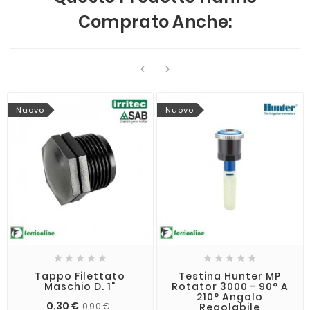
Comprato Anche:


Nuovo
Nuovo










Tappo Filettato
Testina Hunter MP
Maschio D. 1"
Rotator 3000 - 90° A
210° Angolo
0,30 €
Regolabile
0,90 €