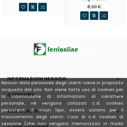
8,00 €


INFORMAZIONI NEGOZIO

Nessun dato personale degli utenti viene in proposito
acquisito dal sito. Non viene fatto uso di cookies per
CATEGORY

la trasmissione di informazioni di carattere
personale, né vengono utilizzati c.d. cookies
persistenti di alcun tipo, ovvero sistemi per il
OUR COMPANY

tracciamento degli utenti. L’uso di c.d. cookies di
sessione (che non vengono memorizzati in modo