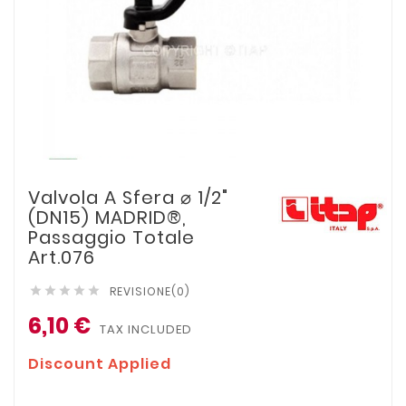
Valvola A Sfera ⌀ 1/2"
(DN15) MADRID®,
Passaggio Totale
Art.076
REVISIONE(0)





6,10 €
TAX INCLUDED
Discount Applied