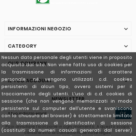
INFORMAZIONI NEGOZIO

CATEGORY

Nessun dato personale degli utenti viene in proposito
OUR COMPANY

acquisito dal sito. Non viene fatto uso di cookies per
la trasmissione di informazioni di carattere
personale, né vengono utilizzati c.d. cookies
IL TUO ACCOUNT

persistenti di alcun tipo, ovvero sistemi per il
tracciamento degli utenti. L’uso di c.d. cookies di
NEWSLETTER
sessione (che non vengono memorizzati in modo
persistente sul computer dell’utente e svaniscono
OK
con la chiusura del browser) è strettamente limitato
alla trasmissione di identificativi di sessione
Puoi annullare l'iscrizione in ogni momento. A questo scopo,
(costituiti da numeri casuali generati dal server)
cerca le info di contatto nelle note legali.