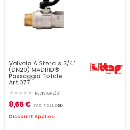
Valvola A Sfera ⌀ 3/4"
(DN20) MADRID®,
Passaggio Totale
Art.077
REVISIONE(0)





8,66 €
TAX INCLUDED
Discount Applied