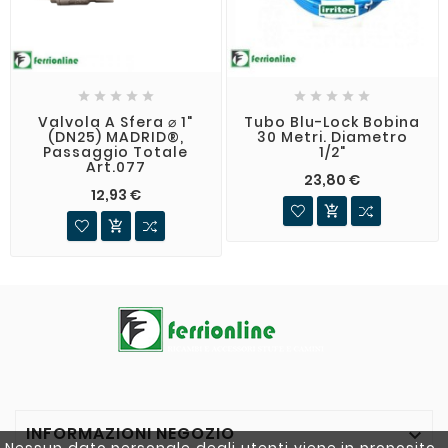










Valvola A Sfera ⌀ 1"
Tubo Blu-Lock Bobina
(DN25) MADRID®,
30 Metri. Diametro
Passaggio Totale
1/2"
Art.077
23,80 €
12,93 €


INFORMAZIONI NEGOZIO
