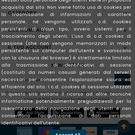
Nessun dato personale degli utenti viene in proposito
acquisito dal sito. Non viene fatto uso di cookies per
CATEGORY

la trasmissione di informazioni di carattere
personale, né vengono utilizzati c.d. cookies
persistenti di alcun tipo, ovvero sistemi per il
OUR COMPANY

tracciamento degli utenti. L’uso di c.d. cookies di
sessione (che non vengono memorizzati in modo
IL TUO ACCOUNT

persistente sul computer dell’utente e svaniscono
con la chiusura del browser) è strettamente limitato
NEWSLETTER
alla trasmissione di identificativi di sessione
(costituiti da numeri casuali generati dal server)
OK
necessari per consentire l’esplorazione sicura ed
efficiente del sito. I c.d. cookies di sessione utilizzati
Puoi annullare l'iscrizione in ogni momento. A questo scopo,
in questo sito evitano il ricorso ad altre tecniche
cerca le info di contatto nelle note legali.
informatiche potenzialmente pregiudizievoli per la
riservatezza della navigazione degli utenti e non
consentono l’acquisizione di dati personali
identificativi dell’utente.