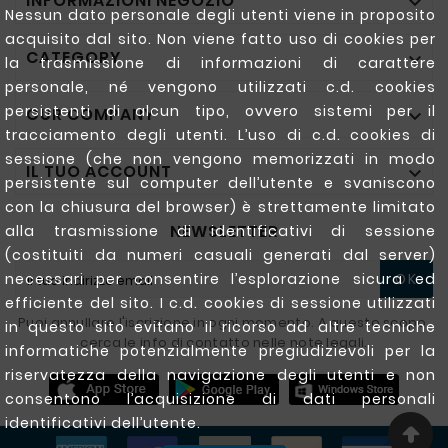
INFORMAZIONI NEGOZIO

Nessun dato personale degli utenti viene in proposito
acquisito dal sito. Non viene fatto uso di cookies per
CATEGORY

la trasmissione di informazioni di carattere
personale, né vengono utilizzati c.d. cookies
persistenti di alcun tipo, ovvero sistemi per il
OUR COMPANY

tracciamento degli utenti. L’uso di c.d. cookies di
sessione (che non vengono memorizzati in modo
IL TUO ACCOUNT

persistente sul computer dell’utente e svaniscono
con la chiusura del browser) è strettamente limitato
NEWSLETTER
alla trasmissione di identificativi di sessione
(costituiti da numeri casuali generati dal server)
OK
necessari per consentire l’esplorazione sicura ed
efficiente del sito. I c.d. cookies di sessione utilizzati
Puoi annullare l'iscrizione in ogni momento. A questo scopo,
in questo sito evitano il ricorso ad altre tecniche
cerca le info di contatto nelle note legali.
informatiche potenzialmente pregiudizievoli per la
riservatezza della navigazione degli utenti e non
consentono l’acquisizione di dati personali
identificativi dell’utente.