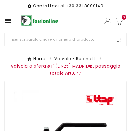
Contattaci al +39.331.8099140

0

Home
Valvole - Rubinetti
Valvola a sfera ⌀ 1" (DN25) MADRID®, passaggio
totale Art.077