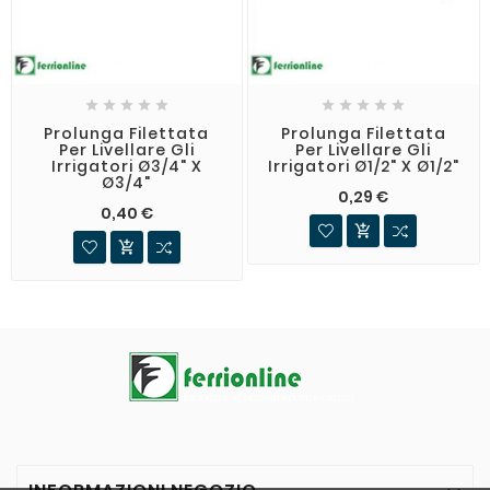










Prolunga Filettata
Prolunga Filettata
Per Livellare Gli
Per Livellare Gli
Irrigatori Ø3/4" X
Irrigatori Ø1/2" X Ø1/2"
Ø3/4"
0,29 €
0,40 €

