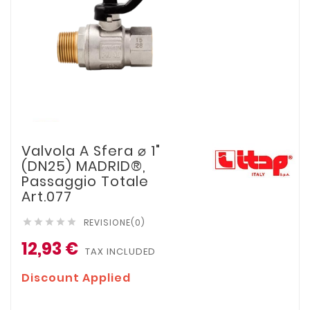
Valvola A Sfera ⌀ 1"
(DN25) MADRID®,
Passaggio Totale
Art.077
REVISIONE(0)





12,93 €
TAX INCLUDED
Discount Applied