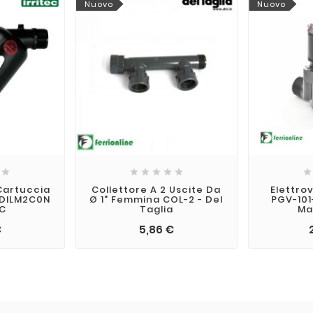
Nuovo
Nuovo







 Cartuccia
Collettore A 2 Uscite Da
Elettro
DVDILM2C0N
Ø 1" Femmina COL-2 - Del
PGV-101
EC
Taglia
Ma
€
5,86 €