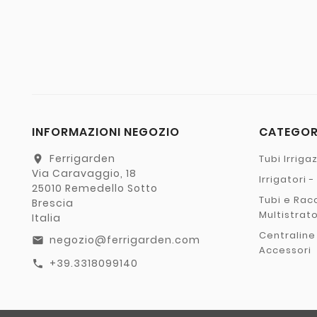
INFORMAZIONI NEGOZIO
CATEGO
Ferrigarden
Tubi Irriga
location_on
Via Caravaggio, 18
Irrigatori 
25010 Remedello Sotto
Tubi e Rac
Brescia
Multistrat
Italia
Centraline
negozio@ferrigarden.com
email
Accessori
+39.3318099140
call