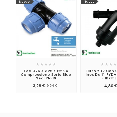
Nuovo
Nuovo









Tee Ø25 X Ø25 X Ø25 A
Filtro YDV Con
Compressione Serie Blue
Inox Da 1" IFY
Seal PN-16
- IRRIT
3,28 €
4,80 
9,94 €