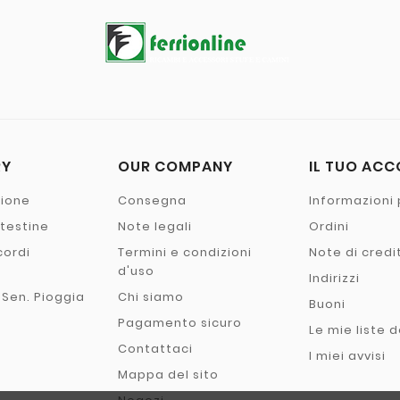
RY
OUR COMPANY
IL TUO AC
zione
Consegna
Informazioni 
- testine
Note legali
Ordini
cordi
Termini e condizioni
Note di credi
o
d'uso
Indirizzi
 Sen. Pioggia
Chi siamo
Buoni
Pagamento sicuro
Le mie liste d
Contattaci
I miei avvisi
Mappa del sito