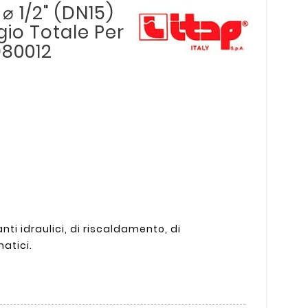
⌀ 1/2" (DN15)
io Totale Per
980012
nti idraulici, di riscaldamento, di
atici.