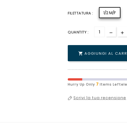
1/2 M/F
FILETTATURA :
QUANTITY :
AGGIUNGI AL CAR

7
Hurry Up Only
Items Leftel
Scrivi la tua recensione