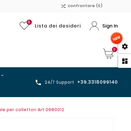
confrontare
(0)
0
Lista dei desideri
Sign In

0

+39.3318099140

24/7 Support
le per collettori Art.0980012