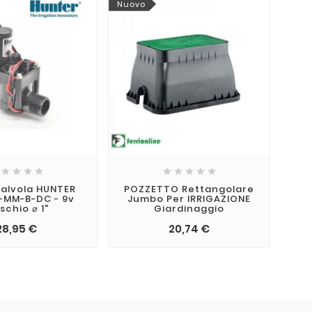
Nuovo
Nuo









valvola HUNTER
POZZETTO Rettangolare
Rac
-MM-B-DC - 9v
Jumbo Per IRRIGAZIONE
A C
schio ⌀ 1"
Giardinaggio
28,95 €
20,74 €