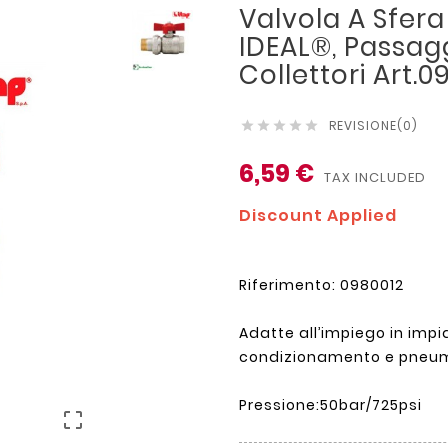
Valvola A Sfera 
IDEAL®, Passagg
Collettori Art.0
REVISIONE(0)





6,59 €
TAX INCLUDED
Discount Applied
Riferimento: 0980012
Adatte all’impiego in impia
condizionamento e pneum
Pressione:50bar/725psi
