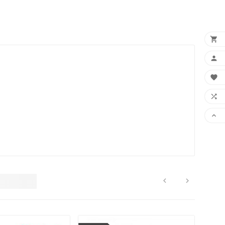






