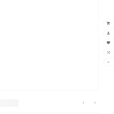






