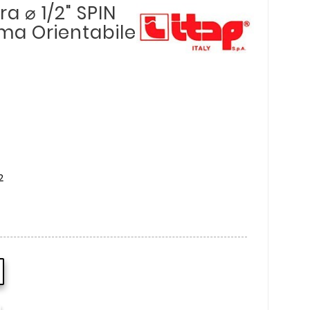
a ⌀ 1/2" SPIN
a Orientabile
2