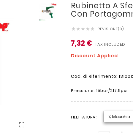
Rubinetto A Sfer
Con Portagomm
REVISIONE(0)





7,32 €
TAX INCLUDED
Discount Applied
Cod. di Riferimento: 131001
Pressione: 15bar/217.5psi
½ Maschio
FILETTATURA :
