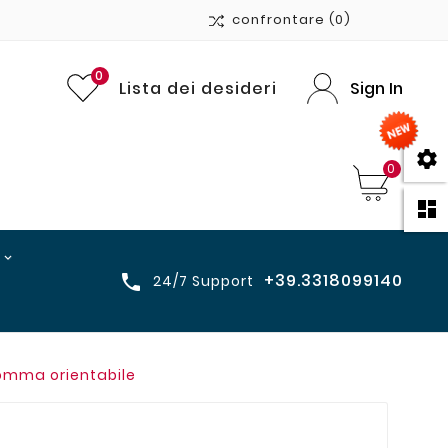
confrontare
(0)
0
Lista dei desideri
Sign In

0

+39.3318099140

24/7 Support
gomma orientabile