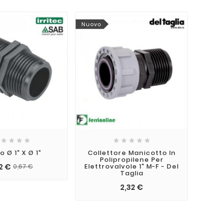
Nuovo
Nuo









o Ø 1" X Ø 1"
Collettore Manicotto In
G
Polipropilene Per
2 €
Elettrovalvole 1" M-F - Del
Co
0,67 €
Taglia
2,32 €