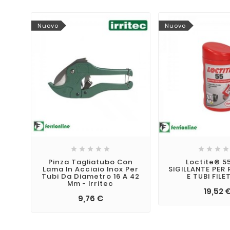
Nuovo
Nuovo









Pinza Tagliatubo Con
Loctite® 55
Lama In Acciaio Inox Per
SIGILLANTE PER
Tubi Da Diametro 16 A 42
E TUBI FILE
Mm - Irritec
19,52 
9,76 €