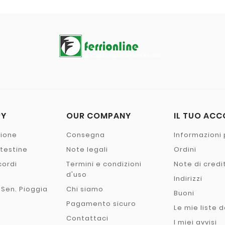
RY
OUR COMPANY
IL TUO AC
zione
Consegna
Informazioni 
- testine
Note legali
Ordini
cordi
Termini e condizioni
Note di credi
o
d'uso
Indirizzi
 Sen. Pioggia
Chi siamo
Buoni
Pagamento sicuro
Le mie liste d
Contattaci
I miei avvisi