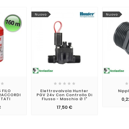
Nuovo
Nuovo







 FILO
Elettrovalvola Hunter
Nippl
 RACCORDI
PGV 24v Con Controllo Di
TTATI
Flusso - Maschio Ø 1"
0,2
€
17,50 €