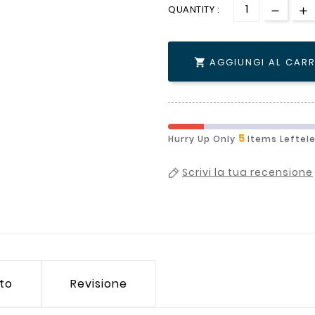
QUANTITY :
AGGIUNGI AL CAR

5
Hurry Up Only
Items Leftel
Scrivi la tua recensione
tto
Revisione