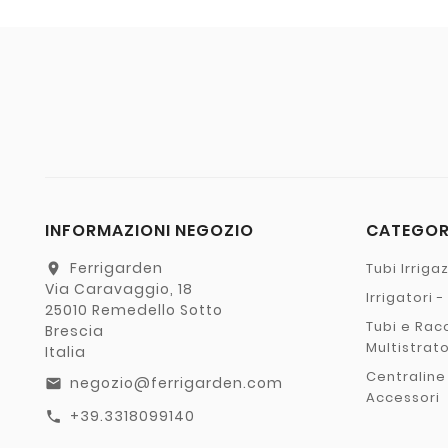
INFORMAZIONI NEGOZIO
CATEGO
Ferrigarden
Tubi Irriga
location_on
Via Caravaggio, 18
Irrigatori 
25010 Remedello Sotto
Tubi e Rac
Brescia
Multistrat
Italia
Centraline
negozio@ferrigarden.com
email
Accessori
+39.3318099140
call