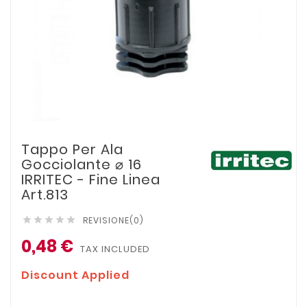
Tappo Per Ala
Gocciolante ⌀ 16
IRRITEC - Fine Linea
Art.813
REVISIONE(0)





0,48 €
TAX INCLUDED
Discount Applied