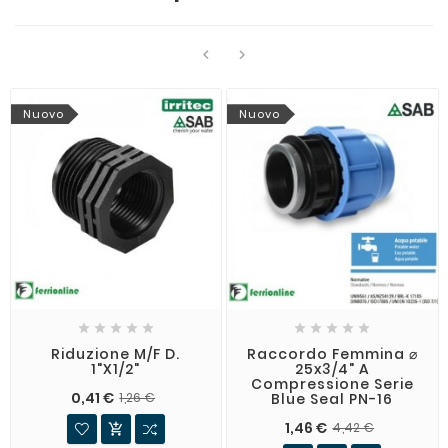


Nuovo
Nuovo










Riduzione M/F D.
Raccordo Femmina ⌀
1"x1/2"
25x3/4" A
Compressione Serie
0,41 €
Blue Seal PN-16
1,26 €
1,46 €
4,42 €
