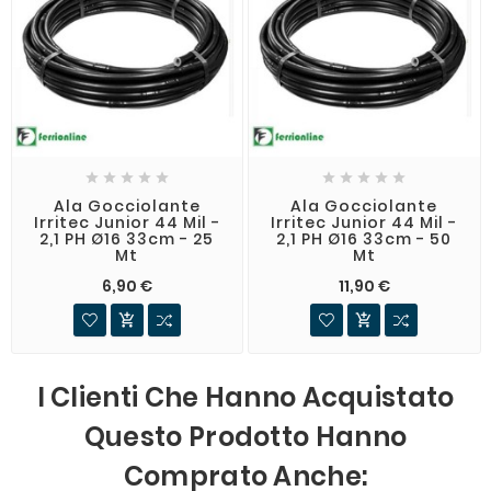










Ala Gocciolante
Ala Gocciolante
Irritec Junior 44 Mil -
Irritec Junior 44 Mil -
2,1 PH Ø16 33cm - 25
2,1 PH Ø16 33cm - 50
Mt
Mt
6,90 €
11,90 €


I Clienti Che Hanno Acquistato
Questo Prodotto Hanno
Comprato Anche: