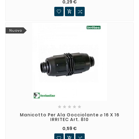
0,29 €

Nuovo





Manicotto Per Ala Gocciolante ⌀ 16 X 16
IRRITEC Art. 810
0,59 €
