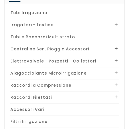
SAB - IRRITEC
(38)
Tubi Irrigazione
sami
(1)
solem
(15)
Irrigatori - testine

Tubi e Raccordi Multistrato
Centraline Sen. Pioggia Accessori

Elettrovalvole - Pozzetti - Collettori

Alagocciolante Microirrigazione

Raccordi a Compressione

Raccordi Filettati

Accessori Vari
Filtri Irrigazione