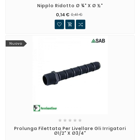
Nipplo Ridotto Ø ¾" X Ø ½"
0,14 €
0,41 €

Nuovo





Prolunga Filettata Per Livellare Gli Irrigatori
Ø1/2" X Ø3/4"