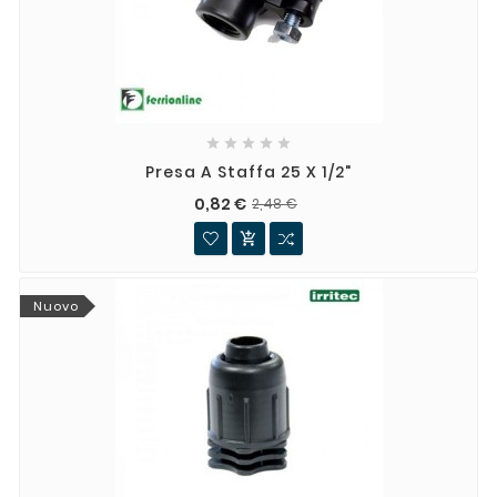





Presa A Staffa 25 X 1/2"
0,82 €
2,48 €

Nuovo