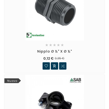





Nipplo Ø ½" X Ø ½"
0,12 €
0,35 €

Nuovo