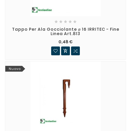





Tappo Per Ala Gocciolante ⌀ 16 IRRITEC - Fine
Linea Art.813
0,48 €

Nuovo