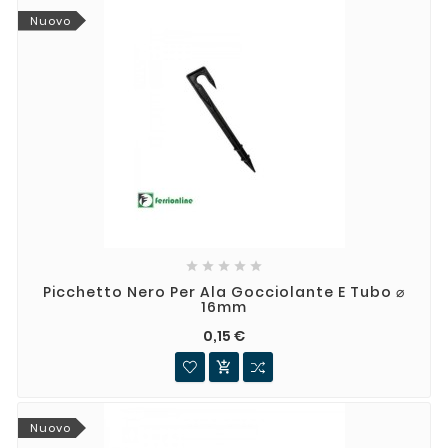
Nuovo





Picchetto Nero Per Ala Gocciolante E Tubo ⌀
16mm
0,15 €

Nuovo