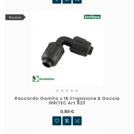
Nuovo





Raccordo Gomito ⌀ 16 Irrigazione A Goccia
IRRITEC Art.823
0,85 €
