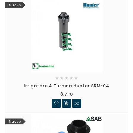
Nuovo





Irrigatore A Turbina Hunter SRM-04
8,71 €

Nuovo