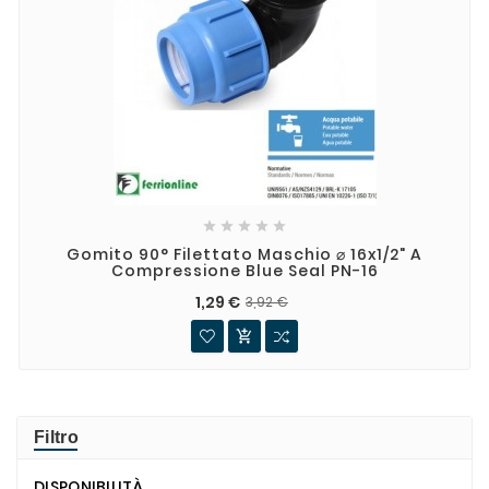





Gomito 90° Filettato Maschio ⌀ 16x1/2" A
Compressione Blue Seal PN-16
1,29 €
3,92 €

Filtro
DISPONIBILITÀ