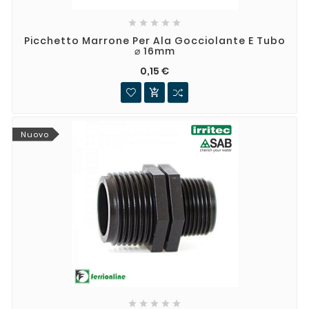





Picchetto Marrone Per Ala Gocciolante E Tubo
⌀ 16mm
0,15 €

Nuovo




